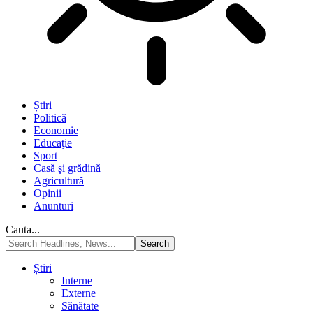
Știri
Politică
Economie
Educaţie
Sport
Casă şi grădină
Agricultură
Opinii
Anunturi
Cauta...
Știri
Interne
Externe
Sănătate