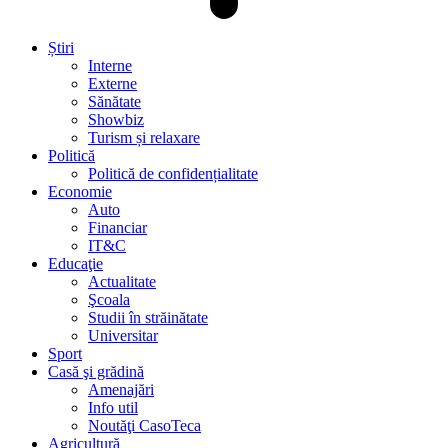
Știri
Interne
Externe
Sănătate
Showbiz
Turism și relaxare
Politică
Politică de confidențialitate
Economie
Auto
Financiar
IT&C
Educaţie
Actualitate
Şcoala
Studii în străinătate
Universitar
Sport
Casă şi grădină
Amenajări
Info util
Noutăţi CasoTeca
Agricultură