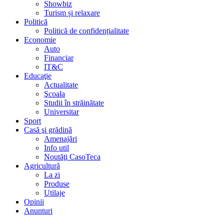
Showbiz
Turism și relaxare
Politică
Politică de confidențialitate
Economie
Auto
Financiar
IT&C
Educaţie
Actualitate
Şcoala
Studii în străinătate
Universitar
Sport
Casă şi grădină
Amenajări
Info util
Noutăţi CasoTeca
Agricultură
La zi
Produse
Utilaje
Opinii
Anunturi