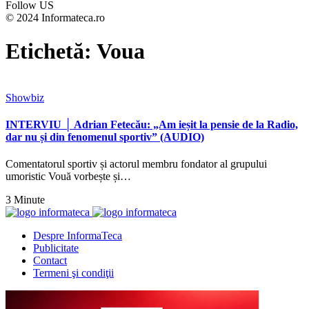
Follow US
© 2024 Informateca.ro
Etichetă:
Voua
Showbiz
INTERVIU │ Adrian Fetecău: „Am ieșit la pensie de la Radio,
dar nu și din fenomenul sportiv” (AUDIO)
Comentatorul sportiv și actorul membru fondator al grupului
umoristic Vouă vorbește și…
3 Minute
Despre InformaTeca
Publicitate
Contact
Termeni şi condiţii