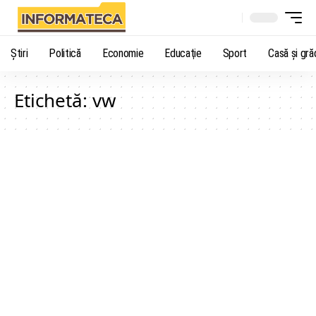
Știri
Politică
Economie
Educaţie
Sport
Casă şi gră
Etichetă:
vw