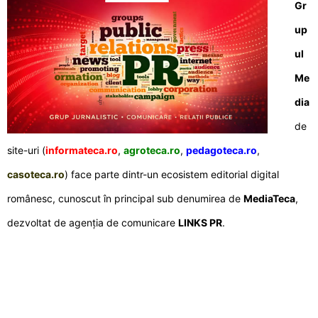
Gr
up
ul
Me
dia
de
site-uri (
informateca.ro
,
agroteca.ro
,
pedagoteca.ro
,
casoteca.ro
) face parte dintr-un ecosistem editorial digital
românesc, cunoscut în principal sub denumirea de
MediaTeca
,
dezvoltat de agenția de comunicare
LINKS PR
.