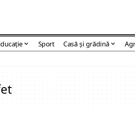
Educaţie
Sport
Casă şi grădină
Agr
et