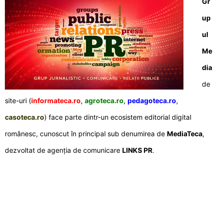
Gr
up
ul
Me
dia
de
site-uri (
informateca.ro
,
agroteca.ro
,
pedagoteca.ro
,
casoteca.ro
) face parte dintr-un ecosistem editorial digital
românesc, cunoscut în principal sub denumirea de
MediaTeca
,
dezvoltat de agenția de comunicare
LINKS PR
.