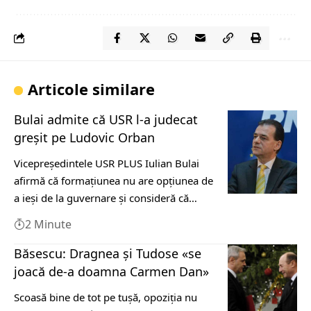
Articole similare
Bulai admite că USR l-a judecat
greșit pe Ludovic Orban
Vicepreşedintele USR PLUS Iulian Bulai
afirmă că formaţiunea nu are opţiunea de
a ieşi de la guvernare şi consideră că…
2 Minute
Băsescu: Dragnea şi Tudose «se
joacă de-a doamna Carmen Dan»
Scoasă bine de tot pe tușă, opoziția nu