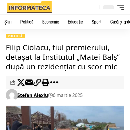
Știri
Politică
Economie
Educaţie
Sport
Casă şi gră
POLITICĂ
Filip Ciolacu, fiul premierului,
detașat la Institutul „Matei Balș”
după un rezidențiat cu scor mic
Stefan Alexiu
6 martie 2025