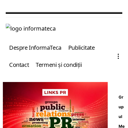
Despre InformaTeca
Publicitate
Contact
Termeni şi condiţii
Gr
up
ul
Me