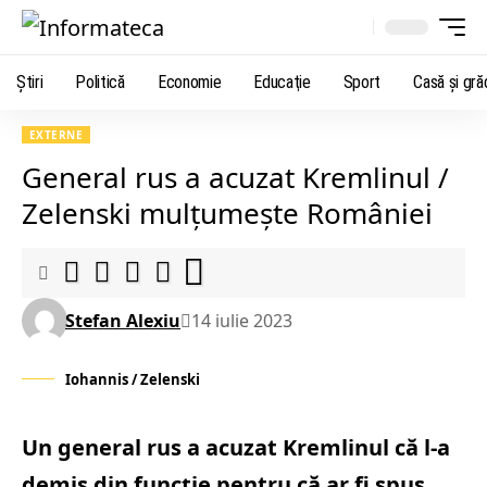
Știri
Politică
Economie
Educaţie
Sport
Casă şi gră
EXTERNE
General rus a acuzat Kremlinul /
Zelenski mulțumește României
Stefan Alexiu
14 iulie 2023
Iohannis / Zelenski
Un general rus a acuzat Kremlinul că l-a
demis din funcție pentru că ar fi spus