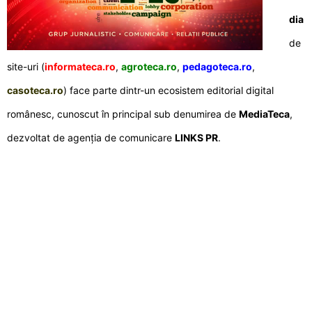
dia
de
site-uri (
informateca.ro
,
agroteca.ro
,
pedagoteca.ro
,
casoteca.ro
) face parte dintr-un ecosistem editorial digital
românesc, cunoscut în principal sub denumirea de
MediaTeca
,
dezvoltat de agenția de comunicare
LINKS PR
.