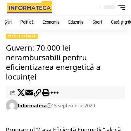
Știri
Politică
Economie
Educaţie
Sport
Casă şi gră
CASĂ ŞI GRĂDINĂ
Guvern: 70.000 lei
nerambursabili pentru
eficientizarea energetică a
locuinței
Informateca
15 septembrie 2020
Programul ”Casa Eficientă Energetic” alocă