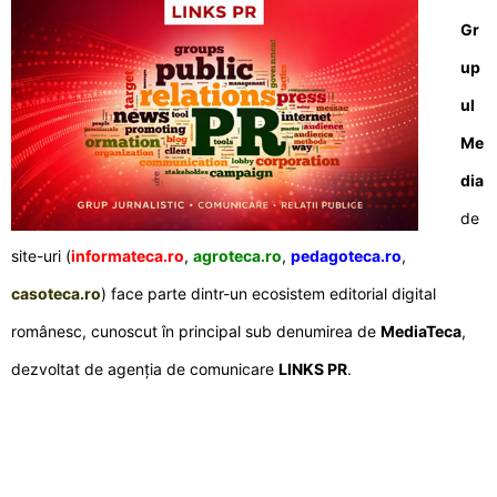
Gr
up
ul
Me
dia
de
site-uri (
informateca.ro
,
agroteca.ro
,
pedagoteca.ro
,
casoteca.ro
) face parte dintr-un ecosistem editorial digital
românesc, cunoscut în principal sub denumirea de
MediaTeca
,
dezvoltat de agenția de comunicare
LINKS PR
.