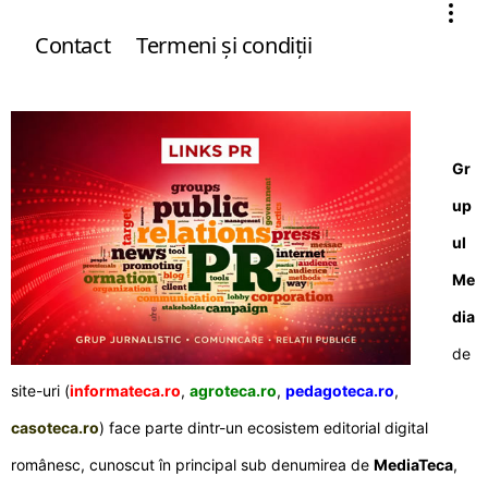
Contact
Termeni şi condiţii
Gr
up
ul
Me
dia
de
site-uri (
informateca.ro
,
agroteca.ro
,
pedagoteca.ro
,
casoteca.ro
) face parte dintr-un ecosistem editorial digital
românesc, cunoscut în principal sub denumirea de
MediaTeca
,