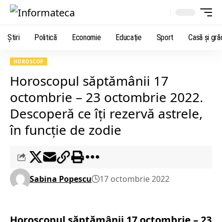
Știri
Politică
Economie
Educaţie
Sport
Casă şi gră
HOROSCOP
Horoscopul săptămânii 17
octombrie – 23 octombrie 2022.
Descoperă ce îți rezervă astrele,
în funcție de zodie
Sabina Popescu
17 octombrie 2022
Horoscopul săptămânii 17 octombrie – 23