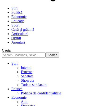
Știri
Politică
Economie
Educaţie
Sport
Casă şi grădină
Agricultură
Opinii
Anunturi
Cauta...
Știri
Interne
Externe
Sănătate
Showbiz
Turism și relaxare
Politică
Politică de confidențialitate
Economie
Auto
Financiar