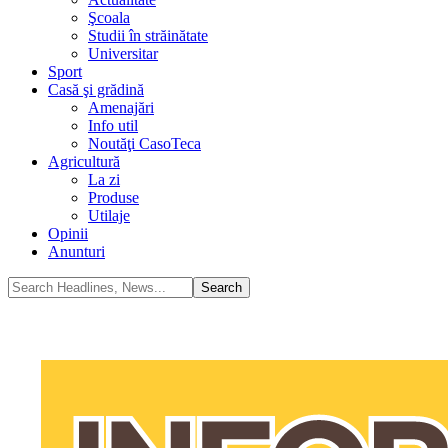
Şcoala
Studii în străinătate
Universitar
Sport
Casă şi grădină
Amenajări
Info util
Noutăţi CasoTeca
Agricultură
La zi
Produse
Utilaje
Opinii
Anunturi