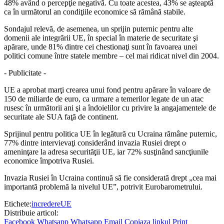
48% având o percepţie negativă. Cu toate acestea, 43% se aşteaptă
ca în următorul an condiţiile economice să rămână stabile.
Sondajul relevă, de asemenea, un sprijin puternic pentru alte
domenii ale integrării UE, în special în materie de securitate şi
apărare, unde 81% dintre cei chestionaţi sunt în favoarea unei
politici comune între statele membre – cel mai ridicat nivel din 2004.
- Publicitate -
UE a aprobat marţi crearea unui fond pentru apărare în valoare de
150 de miliarde de euro, ca urmare a temerilor legate de un atac
rusesc în următorii ani şi a îndoielilor cu privire la angajamentele de
securitate ale SUA faţă de continent.
Sprijinul pentru politica UE în legătură cu Ucraina rămâne puternic,
77% dintre intervievaţi considerând invazia Rusiei drept o
ameninţare la adresa securităţii UE, iar 72% susţinând sancţiunile
economice împotriva Rusiei.
Invazia Rusiei în Ucraina continuă să fie considerată drept „cea mai
importantă problemă la nivelul UE”, potrivit Eurobarometrului.
Etichete:
incredere
UE
Distribuie articol:
Facebook
Whatsapp
Whatsapp
Email
Copiaza linkul
Print