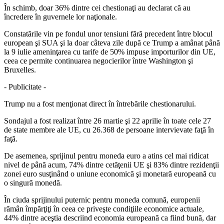
În schimb, doar 36% dintre cei chestionaţi au declarat că au
încredere în guvernele lor naţionale.
Constatările vin pe fondul unor tensiuni fără precedent între blocul
european şi SUA şi la doar câteva zile după ce Trump a amânat până
la 9 iulie ameninţarea cu tarife de 50% impuse importurilor din UE,
ceea ce permite continuarea negocierilor între Washington şi
Bruxelles.
- Publicitate -
Trump nu a fost menţionat direct în întrebările chestionarului.
Sondajul a fost realizat între 26 martie şi 22 aprilie în toate cele 27
de state membre ale UE, cu 26.368 de persoane intervievate faţă în
faţă.
De asemenea, sprijinul pentru moneda euro a atins cel mai ridicat
nivel de până acum, 74% dintre cetăţenii UE şi 83% dintre rezidenţii
zonei euro susţinând o uniune economică şi monetară europeană cu
o singură monedă.
În ciuda sprijinului puternic pentru moneda comună, europenii
rămân împărţiţi în ceea ce priveşte condiţiile economice actuale,
44% dintre aceştia descriind economia europeană ca fiind bună, dar