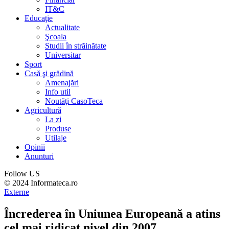
IT&C
Educaţie
Actualitate
Şcoala
Studii în străinătate
Universitar
Sport
Casă şi grădină
Amenajări
Info util
Noutăţi CasoTeca
Agricultură
La zi
Produse
Utilaje
Opinii
Anunturi
Follow US
© 2024 Informateca.ro
Externe
Încrederea în Uniunea Europeană a atins
cel mai ridicat nivel din 2007