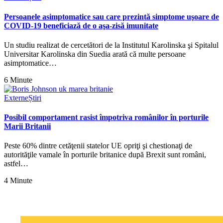
Persoanele asimptomatice sau care prezintă simptome uşoare de
COVID-19 beneficiază de o aşa-zisă imunitate
Un studiu realizat de cercetători de la Institutul Karolinska şi Spitalul
Universitar Karolinska din Suedia arată că multe persoane
asimptomatice…
6 Minute
Externe
Știri
Posibil comportament rasist împotriva românilor în porturile
Marii Britanii
Peste 60% dintre cetăţenii statelor UE opriţi şi chestionaţi de
autorităţile vamale în porturile britanice după Brexit sunt români,
astfel…
4 Minute