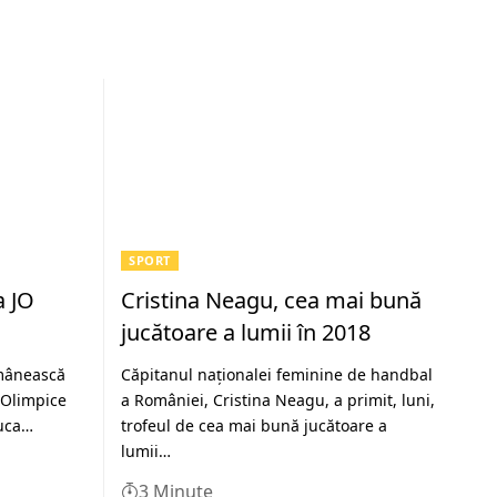
SPORT
a JO
Cristina Neagu, cea mai bună
jucătoare a lumii în 2018
mânească
Căpitanul naţionalei feminine de handbal
e Olimpice
a României, Cristina Neagu, a primit, luni,
luca…
trofeul de cea mai bună jucătoare a
lumii…
3 Minute