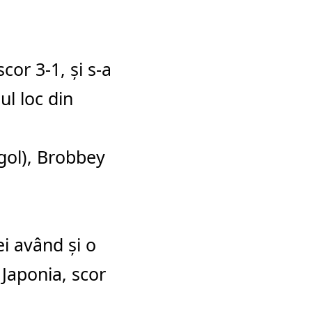
cor 3-1, şi s-a
ul loc din
ogol), Brobbey
ei având şi o
 Japonia, scor