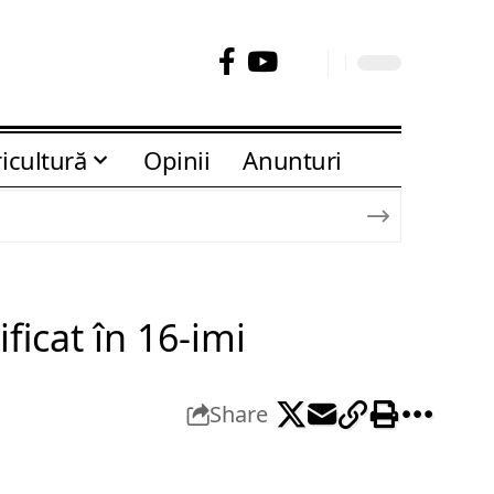
icultură
Opinii
Anunturi
ficat în 16-imi
Share