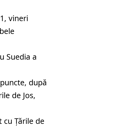
1, vineri
bele
ru Suedia a
5 puncte, după
ile de Jos,
 cu Ţările de