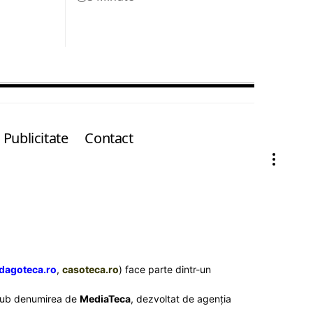
Publicitate
Contact
dagoteca.ro
,
casoteca.ro
) face parte dintr-un
l sub denumirea de
MediaTeca
, dezvoltat de agenția