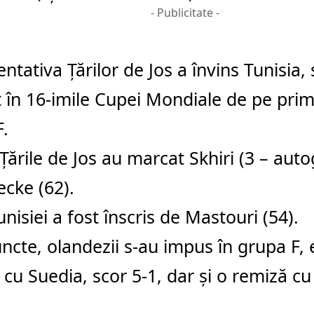
- Publicitate -
ntativa Ţărilor de Jos a învins Tunisia, s
at în 16-imile Cupei Mondiale de pe prim
.
Ţările de Jos au marcat Skhiri (3 – aut
ecke (62).
unisiei a fost înscris de Mastouri (54).
ncte, olandezii s-au impus în grupa F, 
e cu Suedia, scor 5-1, dar şi o remiză cu