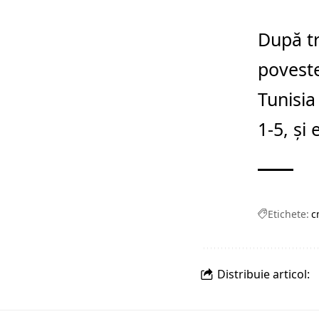
După tr
poveste
Tunisia
1-5, şi 
Etichete:
c
Distribuie articol: