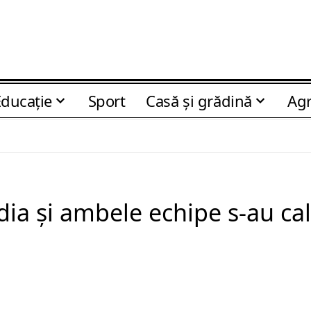
Educaţie
Sport
Casă şi grădină
Agr
ia și ambele echipe s-au cali