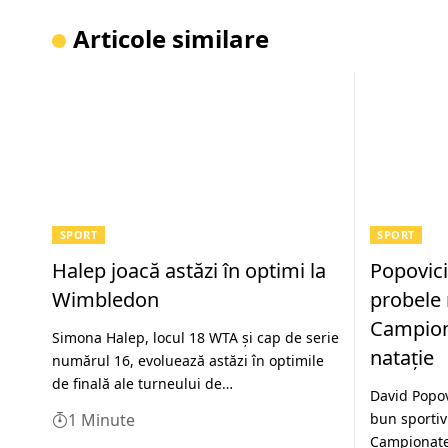
Articole similare
SPORT
SPORT
Halep joacă astăzi în optimi la
Popovici
Wimbledon
probele 
Campion
Simona Halep, locul 18 WTA şi cap de serie
natație
numărul 16, evoluează astăzi în optimile
de finală ale turneului de…
David Popov
1 Minute
bun sportiv
Campionate