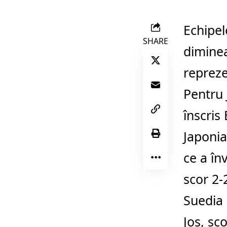
Echipel
SHARE
diminea
repreze
Pentru 
înscris
Japonia
ce a înv
scor 2-
Suedia 
Jos, sco