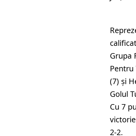
Repreze
calific
Grupa F
Pentru 
(7) şi H
Golul T
Cu 7 pu
victori
2-2.