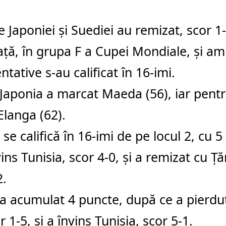
e Japoniei şi Suediei au remizat, scor 1-
ţă, în grupa F a Cupei Mondiale, şi am
ntative s-au calificat în 16-imi.
Japonia a marcat Maeda (56), iar pent
 Elanga (62).
 se califică în 16-imi de pe locul 2, cu 
ins Tunisia, scor 4-0, şi a remizat cu Ţăr
2.
a acumulat 4 puncte, după ce a pierdut
r 1-5, şi a învins Tunisia, scor 5-1.