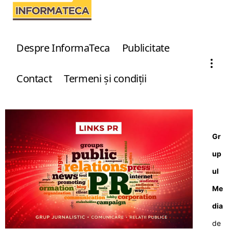
Despre InformaTeca
Publicitate
Contact
Termeni şi condiţii
Gr
up
ul
Me
dia
de