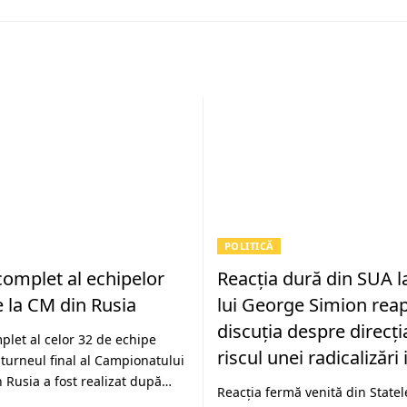
POLITICĂ
complet al echipelor
Reacția dură din SUA la
te la CM din Rusia
lui George Simion rea
discuția despre direcți
plet al celor 32 de echipe
riscul unei radicalizări
a turneul final al Campionatului
 Rusia a fost realizat după…
Reacția fermă venită din Statel