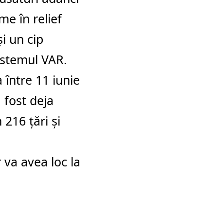
me în relief
i un cip
sistemul VAR.
între 11 iunie
a fost deja
 216 țări și
va avea loc la