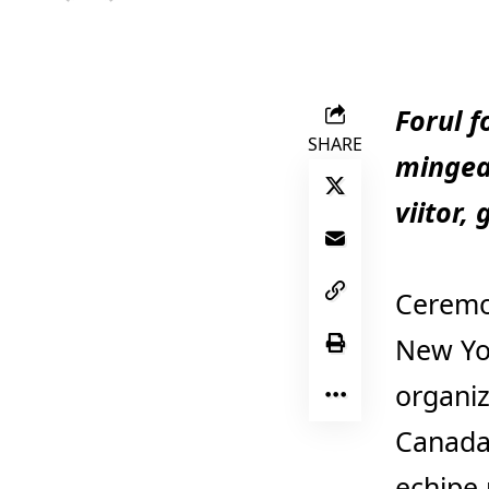
Forul f
SHARE
mingea 
viitor,
Ceremon
New Yor
organiz
Canada,
echipe 