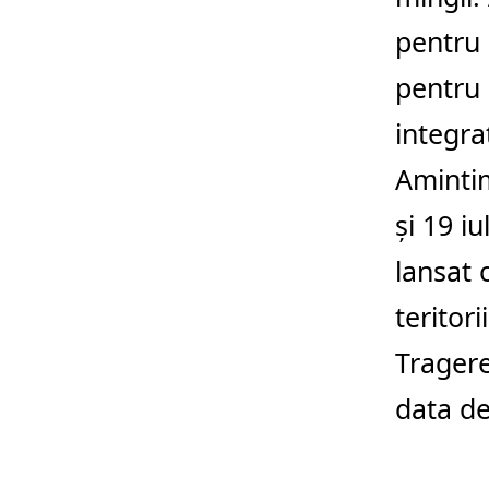
pentru 
pentru 
integra
Amintim
și 19 iu
lansat 
teritor
Tragere
data d