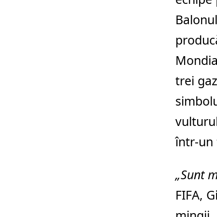
Balonul
producă
Mondial
trei gaz
simbolu
vulturu
într-un 
„Sunt m
FIFA, G
mingii.