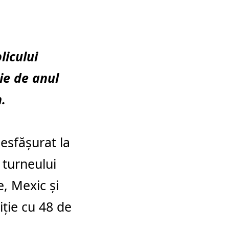
licului
ie de anul
.
esfășurat la
 turneului
e, Mexic și
iție cu 48 de