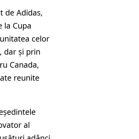
at de Adidas,
e la Cupa
unitatea celor
, dar și prin
tru Canada,
oate reunite
reședintele
ovator al
cusături adânci