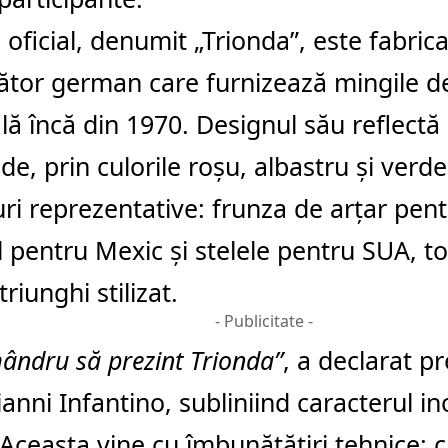
 oficial, denumit „Trionda”, este fabric
tor german care furnizează mingile d
ă încă din 1970. Designul său reflectă 
de, prin culorile roșu, albastru și verde
ri reprezentative: frunza de arțar pen
l pentru Mexic și stelele pentru SUA, t
triunghi stilizat.
- Publicitate -
ândru să prezint Trionda”
, a declarat p
ianni Infantino, subliniind caracterul in
 Aceasta vine cu îmbunătățiri tehnice: 