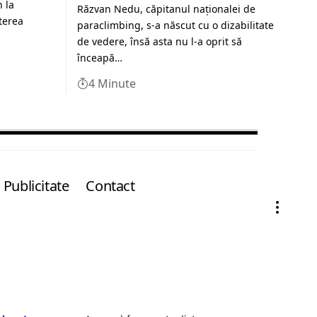
n la
Răzvan Nedu, căpitanul naționalei de
terea
paraclimbing, s-a născut cu o dizabilitate
de vedere, însă asta nu l-a oprit să
înceapă…
4 Minute
Publicitate
Contact