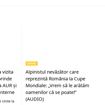
SPORT
 vizita
Alpinistul nevăzător care
prinde
reprezintă România la Cupe
a AUR și
Mondiale: „Vrem să le arătăm
 interne
oamenilor că se poate!”
(AUDIO)
e Unite la