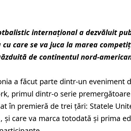
otbalistic internațional a dezvăluit pub
cu care se va juca la marea competiț
 găzduită de continentul nord-american
ia a făcut parte dintr-un eveniment d
k, primul dintr-o serie premergătoare
at în premieră de trei țări: Statele Unit
 și care va marca totodată și prima ed
participante.