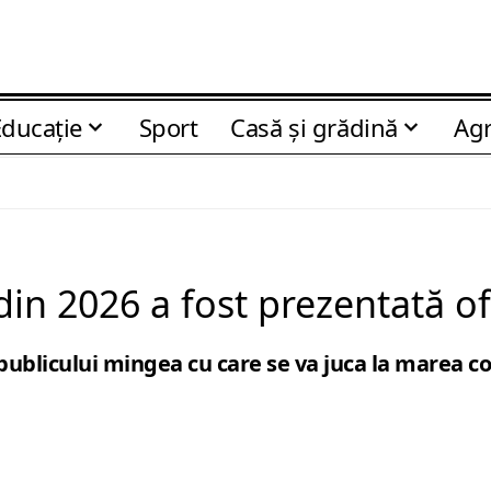
Educaţie
Sport
Casă şi grădină
Agr
n 2026 a fost prezentată ofi
 publicului mingea cu care se va juca la marea c