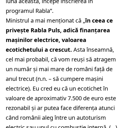
luna aceasta, începe înscrierea în
programul Rabla”.
Ministrul a mai menționat că „
în ceea ce
privește Rabla Puls, adică finanțarea
mașinilor electrice, valoarea
ecotichetului a crescut.
Asta înseamnă,
cel mai probabil, că vom reuși să atragem
un număr și mai mare de români față de
anul trecut (n.n. – să cumpere mașini
electrice). Eu cred eu că un ecotichet în
valoare de aproximativ 7.500 de euro este
rezonabil și ar putea face diferența atunci
când românii aleg între un autoturism
electric sau unul cu combustie internă. (…)