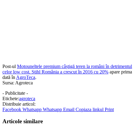
Post-ul
Motouneltele premium câștigă teren la români în detrimentul
celor low cost. Stihl România a crescut în 2016 cu 20%
apare prima
dată în
AgroTeca
.
Sursa: Agroteca
- Publicitate -
Etichete:
agroteca
Distribuie articol:
Facebook
Whatsapp
Whatsapp
Email
Copiaza linkul
Print
Articole similare