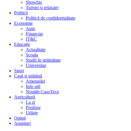
Showbiz
Turism și relaxare
Politică
Politică de confidențialitate
Economie
Auto
Financiar
IT&C
Educaţie
Actualitate
Şcoala
Studii în străinătate
Universitar
Sport
Casă şi grădină
Amenajări
Info util
Noutăţi CasoTeca
Agricultură
La zi
Produse
Utilaje
Opinii
Anunturi