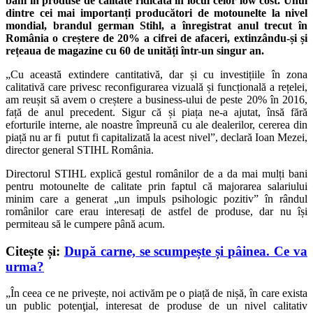
bani în produse de calitate ridicată în locul celor low cost. Unul
dintre cei mai importanți producători de motounelte la nivel
mondial, brandul german Stihl, a înregistrat anul trecut în
România o creștere de 20% a cifrei de afaceri, extinzându-și și
rețeaua de magazine cu 60 de unități într-un singur an.
„Cu această extindere cantitativă, dar și cu investițiile în zona
calitativă care privesc reconfigurarea vizuală și funcțională a rețelei,
am reușit să avem o creștere a business-ului de peste 20% în 2016,
față de anul precedent. Sigur că și piața ne-a ajutat, însă fără
eforturile interne, ale noastre împreună cu ale dealerilor, cererea din
piață nu ar fi putut fi capitalizată la acest nivel”, declară Ioan Mezei,
director general STIHL România.
Directorul STIHL explică gestul românilor de a da mai mulți bani
pentru motounelte de calitate prin faptul că majorarea salariului
minim care a generat „un impuls psihologic pozitiv” în rândul
românilor care erau interesați de astfel de produse, dar nu își
permiteau să le cumpere până acum.
Citește și:
După carne, se scumpește și pâinea. Ce va
urma?
„În ceea ce ne privește, noi activăm pe o piață de nișă, în care exista
un public potenţial, interesat de produse de un nivel calitativ