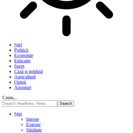
Știri
Politică
Economie
Educaţie
Sport
Casă şi grădină
Agricultură
Opinii
Anunturi
Cauta...
Știri
Interne
Externe
Sănătate