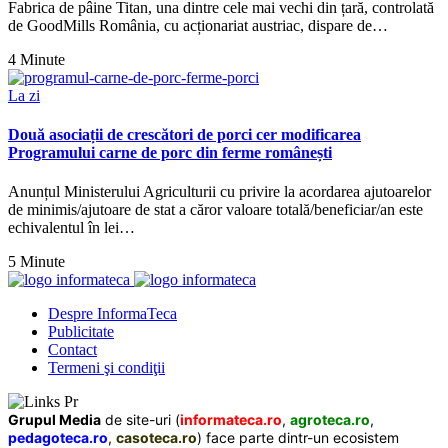
Fabrica de pâine Titan, una dintre cele mai vechi din țară, controlată
de GoodMills România, cu acționariat austriac, dispare de…
4 Minute
La zi
Două asociații de crescători de porci cer modificarea
Programului carne de porc din ferme românești
Anunțul Ministerului Agriculturii cu privire la acordarea ajutoarelor
de minimis/ajutoare de stat a căror valoare totală/beneficiar/an este
echivalentul în lei…
5 Minute
Despre InformaTeca
Publicitate
Contact
Termeni şi condiţii
Grupul Media
de site-uri (
informateca.ro
,
agroteca.ro
,
pedagoteca.ro
,
casoteca.ro
) face parte dintr-un ecosistem