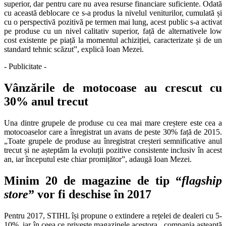
superior, dar pentru care nu avea resurse financiare suficiente. Odată
cu această deblocare ce s-a produs la nivelul veniturilor, cumulată și
cu o perspectivă pozitivă pe termen mai lung, acest public s-a activat
pe produse cu un nivel calitativ superior, față de alternativele low
cost existente pe piață la momentul achiziției, caracterizate și de un
standard tehnic scăzut”, explică Ioan Mezei.
- Publicitate -
Vânzările de motocoase au crescut cu
30% anul trecut
Una dintre grupele de produse cu cea mai mare creștere este cea a
motocoaselor care a înregistrat un avans de peste 30% față de 2015.
„Toate grupele de produse au înregistrat creșteri semnificative anul
trecut și ne așteptăm la evoluții pozitive consistente inclusiv în acest
an, iar începutul este chiar promițător”, adaugă Ioan Mezei.
Minim 20 de magazine de tip
“
flagship
store
” vor fi deschise în 2017
Pentru 2017, STIHL își propune o extindere a rețelei de dealeri cu 5-
10%, iar în ceea ce privește magazinele acestora, compania așteaptă