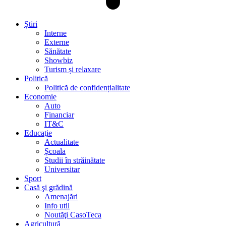
Știri
Interne
Externe
Sănătate
Showbiz
Turism și relaxare
Politică
Politică de confidențialitate
Economie
Auto
Financiar
IT&C
Educaţie
Actualitate
Şcoala
Studii în străinătate
Universitar
Sport
Casă şi grădină
Amenajări
Info util
Noutăţi CasoTeca
Agricultură