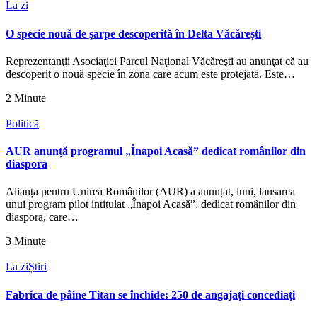
La zi
O specie nouă de şarpe descoperită în Delta Văcărești
Reprezentanţii Asociaţiei Parcul Naţional Văcăreşti au anunţat că au
descoperit o nouă specie în zona care acum este protejată. Este…
2 Minute
Politică
AUR anunță programul „Înapoi Acasă” dedicat românilor din
diaspora
Alianța pentru Unirea Românilor (AUR) a anunțat, luni, lansarea
unui program pilot intitulat „Înapoi Acasă”, dedicat românilor din
diaspora, care…
3 Minute
La zi
Știri
Fabrica de pâine Titan se închide: 250 de angajați concediați