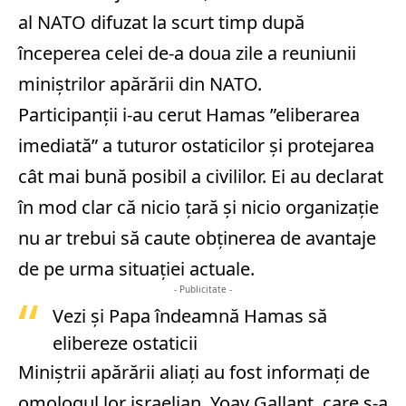
al NATO difuzat la scurt timp după
începerea celei de-a doua zile a reuniunii
miniştrilor apărării din NATO.
Participanţii i-au cerut Hamas ”eliberarea
imediată” a tuturor ostaticilor şi protejarea
cât mai bună posibil a civililor. Ei au declarat
în mod clar că nicio ţară şi nicio organizaţie
nu ar trebui să caute obţinerea de avantaje
de pe urma situaţiei actuale.
- Publicitate -
Vezi și
Papa îndeamnă Hamas să
elibereze ostaticii
Miniştrii apărării aliaţi au fost informaţi de
omologul lor israelian, Yoav Gallant, care s-a