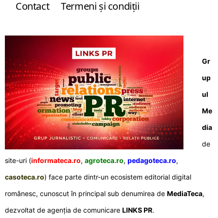
Contact
Termeni şi condiţii
Gr
up
ul
Me
dia
de
site-uri (
informateca.ro
,
agroteca.ro
,
pedagoteca.ro
,
casoteca.ro
) face parte dintr-un ecosistem editorial digital
românesc, cunoscut în principal sub denumirea de
MediaTeca
,
dezvoltat de agenția de comunicare
LINKS PR
.