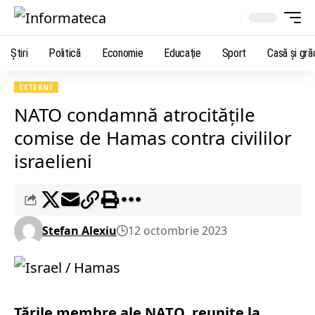
Știri
Politică
Economie
Educaţie
Sport
Casă şi gră
EXTERNE
NATO condamnă atrocităţile
comise de Hamas contra civililor
israelieni
Stefan Alexiu
12 octombrie 2023
Ţările membre ale NATO, reunite la