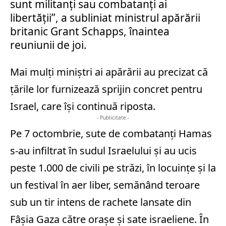
sunt militanţi sau combatanţi ai
libertăţii”, a subliniat ministrul apărării
britanic Grant Schapps, înaintea
reuniunii de joi.
Mai mulţi miniştri ai apărării au precizat că
ţările lor furnizează sprijin concret pentru
Israel, care îşi continuă riposta.
- Publicitate -
Pe 7 octombrie, sute de combatanţi Hamas
s-au infiltrat în sudul Israelului şi au ucis
peste 1.000 de civili pe străzi, în locuinţe şi la
un festival în aer liber, semănând teroare
sub un tir intens de rachete lansate din
Fâşia Gaza către oraşe şi sate israeliene. În