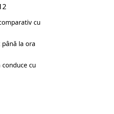
12
comparativ cu
t până la ora
n conduce cu