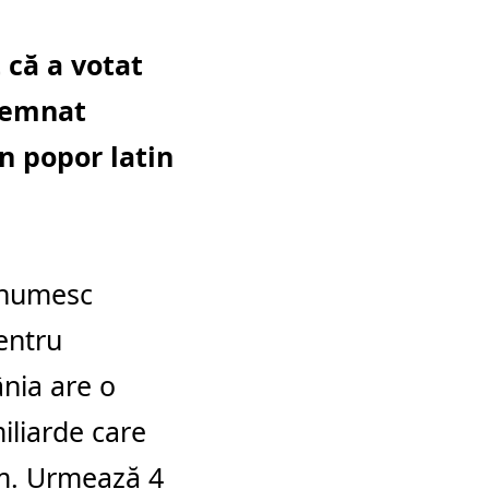
 că a votat
ndemnat
n popor latin
e numesc
entru
nia are o
iliarde care
sm. Urmează 4