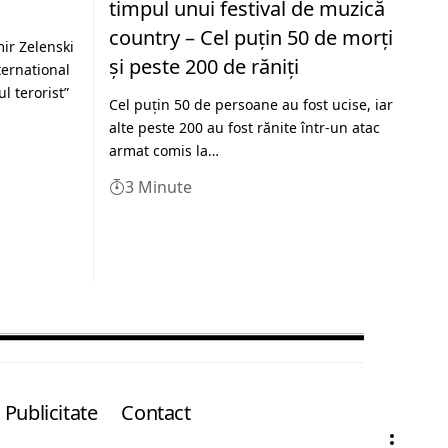
timpul unui festival de muzică
country – Cel puţin 50 de morţi
ir Zelenski
şi peste 200 de răniţi
ternational
l terorist”
Cel puţin 50 de persoane au fost ucise, iar
alte peste 200 au fost rănite într-un atac
armat comis la…
3 Minute
Publicitate
Contact