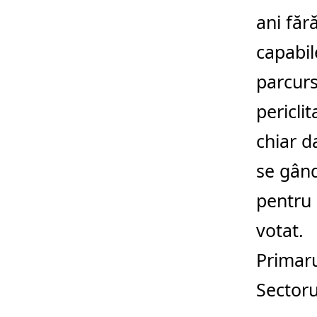
ani făr
capabil
parcurs
pericli
chiar d
se gân
pentru 
votat.
Primaru
Sectoru