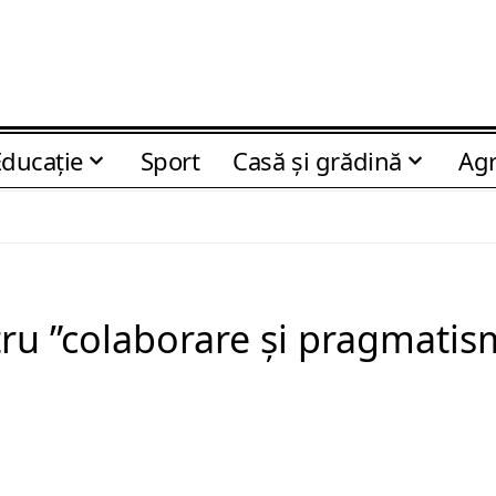
Educaţie
Sport
Casă şi grădină
Agr
ru ”colaborare și pragmatis