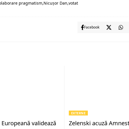
olaborare pragmatism
Nicușor Dan
votat
Facebook
EXTERNE
 Europeană validează
Zelenski acuză Amnes