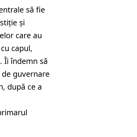
entrale să fie
tiție și
elor care au
 cu capul,
. Îi îndemn să
ă de guvernare
n, după ce a
primarul