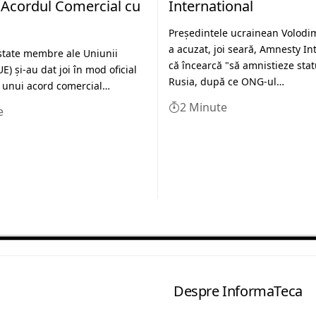
v Acordul Comercial cu
International
Preşedintele ucrainean Volodim
a acuzat, joi seară, Amnesty In
state membre ale Uniunii
că încearcă "să amnistieze statu
) şi-au dat joi în mod oficial
Rusia, după ce ONG-ul…
 unui acord comercial…
2 Minute
e
Despre InformaTeca