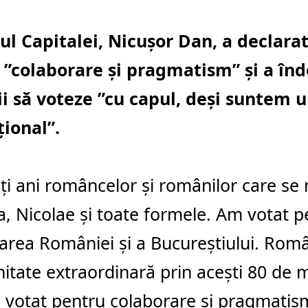
ul Capitalei, Nicușor Dan, a declarat
 ”colaborare și pragmatism” și a î
i să voteze ”cu capul, deși suntem u
țional”.
ți ani româncelor și românilor care s
a, Nicolae și toate formele. Am votat p
area României și a Bucureștiului. Româ
itate extraordinară prin acești 80 de m
 votat pentru colaborare și pragmati