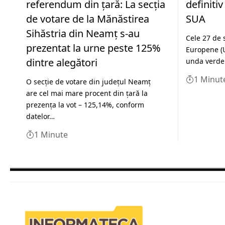
referendum din țară: La secția
definiti
de votare de la Mănăstirea
SUA
Sihăstria din Neamț s-au
Cele 27 de 
prezentat la urne peste 125%
Europene (UE
dintre alegători
unda verde
1 Minut
O secție de votare din județul Neamț
are cel mai mare procent din țară la
prezența la vot – 125,14%, conform
datelor…
1 Minute