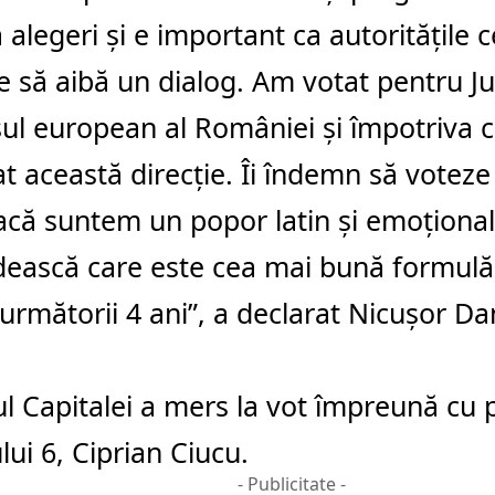
ă alegeri și e important ca autoritățile c
e să aibă un dialog. Am votat pentru Jus
ul european al României și împotriva c
tat această direcție. Îi îndemn să voteze
acă suntem un popor latin și emoțional
dească care este cea mai bună formul
următorii 4 ani”, a declarat Nicușor Da
l Capitalei a mers la vot împreună cu 
lui 6, Ciprian Ciucu.
- Publicitate -