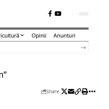
icultură
Opinii
Anunturi
m”
Share