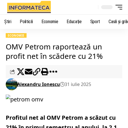
Știri
Politică
Economie
Educaţie
Sport
Casă şi gră
ECONOMIE
OMV Petrom raportează un
profit net în scădere cu 21%
Alexandru Ionescu
31 iulie 2025
Profitul net al OMV Petrom a scăzut cu
21% în primul semestru al anului, la 2,1