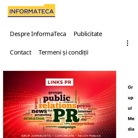
Despre InformaTeca
Publicitate
Contact
Termeni şi condiţii
Gr
up
ul
Me
dia