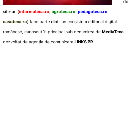
de
site-uri (
informateca.ro
,
agroteca.ro
,
pedagoteca.ro
,
casoteca.ro
) face parte dintr-un ecosistem editorial digital
românesc, cunoscut în principal sub denumirea de
MediaTeca
,
dezvoltat de agenția de comunicare
LINKS PR
.