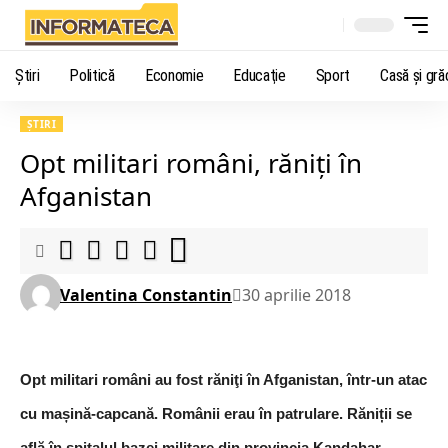
Știri
Politică
Economie
Educaţie
Sport
Casă şi gră
ȘTIRI
Opt militari români, răniți în
Afganistan
Valentina Constantin
30 aprilie 2018
Opt militari români au fost răniţi în Afganistan, într-un atac
cu mașină-capcană. Românii erau în patrulare. Răniții se
află în spitalul bazei militare din provincia Kandahar.