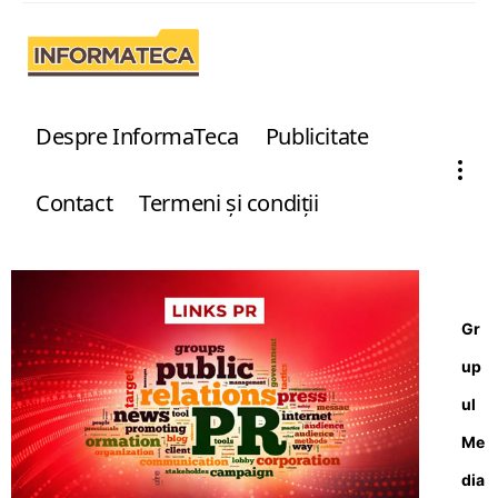
Despre InformaTeca
Publicitate
Contact
Termeni şi condiţii
Gr
up
ul
Me
dia