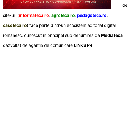
de
site-uri (
informateca.ro
,
agroteca.ro
,
pedagoteca.ro
,
casoteca.ro
) face parte dintr-un ecosistem editorial digital
românesc, cunoscut în principal sub denumirea de
MediaTeca
,
dezvoltat de agenția de comunicare
LINKS PR
.