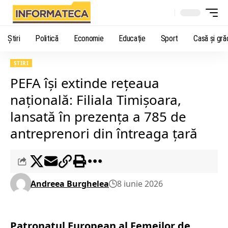
Știri
Politică
Economie
Educaţie
Sport
Casă şi gră
ȘTIRI
PEFA își extinde rețeaua
națională: Filiala Timișoara,
lansată în prezența a 785 de
antreprenori din întreaga țară
Andreea Burghelea
8 iunie 2026
Patronatul European al Femeilor de