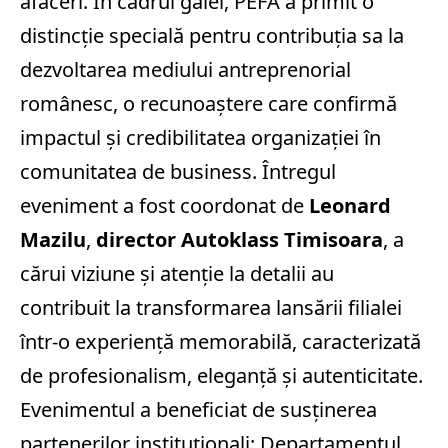
afaceri. În cadrul galei, PEFA a primit o
distincție specială pentru contribuția sa la
dezvoltarea mediului antreprenorial
românesc, o recunoaștere care confirmă
impactul și credibilitatea organizației în
comunitatea de business.
Întregul
eveniment a fost coordonat de
Leonard
Mazilu
,
director Autoklass Timisoara
, a
cărui viziune și atenție la detalii au
contribuit la transformarea lansării filialei
într-o experiență memorabilă, caracterizată
de profesionalism, eleganță și autenticitate.
Evenimentul a beneficiat de susținerea
partenerilor instituționali: Departamentul