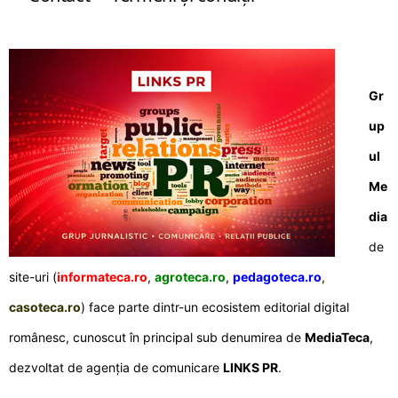
Gr
up
ul
Me
dia
de
site-uri (
informateca.ro
,
agroteca.ro
,
pedagoteca.ro
,
casoteca.ro
) face parte dintr-un ecosistem editorial digital
românesc, cunoscut în principal sub denumirea de
MediaTeca
,
dezvoltat de agenția de comunicare
LINKS PR
.