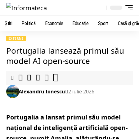
Știri
Politică
Economie
Educaţie
Sport
Casă şi gră
EXTERNE
Portugalia lansează primul său
model AI open-source
Alexandru Ionescu
2 iulie 2026
Portugalia a lansat primul său model
naţional de inteligenţă artificială open-
source, numit Amalia, alăturându-se