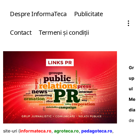
Despre InformaTeca
Publicitate
Contact
Termeni şi condiţii
Gr
up
ul
Me
dia
de
site-uri (
informateca.ro
,
agroteca.ro
,
pedagoteca.ro
,