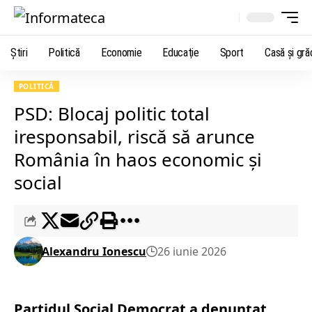
Știri
Politică
Economie
Educaţie
Sport
Casă şi gră
POLITICĂ
PSD: Blocaj politic total
iresponsabil, riscă să arunce
România în haos economic şi
social
Alexandru Ionescu
26 iunie 2026
Partidul Social Democrat a denunţat,