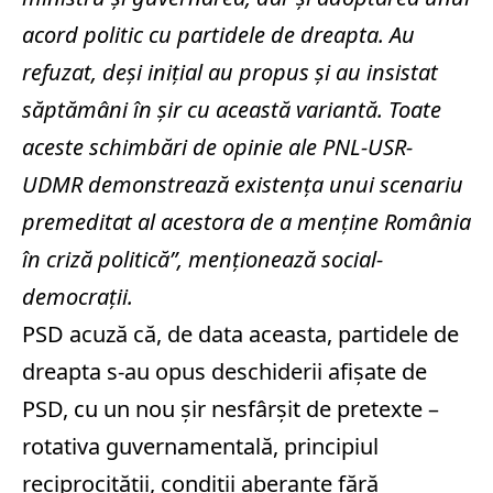
acord politic cu partidele de dreapta. Au
refuzat, deşi iniţial au propus şi au insistat
săptămâni în şir cu această variantă. Toate
aceste schimbări de opinie ale PNL-USR-
UDMR demonstrează existenţa unui scenariu
premeditat al acestora de a menţine România
în criză politică”, menţionează social-
democraţii.
PSD acuză că, de data aceasta, partidele de
dreapta s-au opus deschiderii afişate de
PSD, cu un nou şir nesfârşit de pretexte –
rotativa guvernamentală, principiul
reciprocităţii, condiţii aberante fără