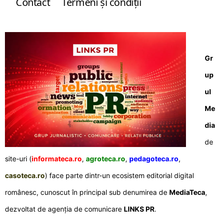
Contact
Termeni şi condiţii
Gr
up
ul
Me
dia
de
site-uri (
informateca.ro
,
agroteca.ro
,
pedagoteca.ro
,
casoteca.ro
) face parte dintr-un ecosistem editorial digital
românesc, cunoscut în principal sub denumirea de
MediaTeca
,
dezvoltat de agenția de comunicare
LINKS PR
.