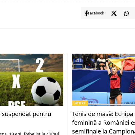
Facebook
SPORT
t suspendat pentru
Tenis de masă: Echipa
feminină a României es
semifinale la Campion
ns, 19 ani, fotbalist la clubul