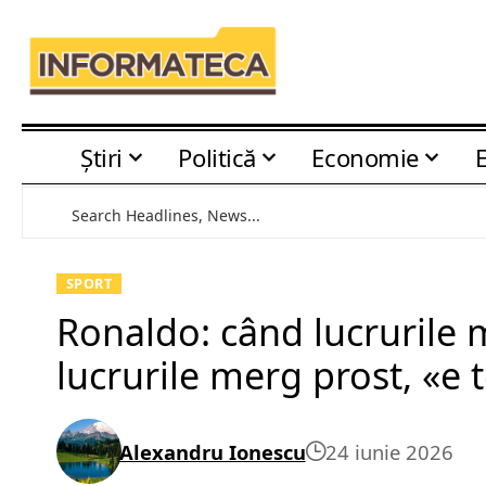
Știri
Politică
Economie
SPORT
Ronaldo: când lucrurile m
lucrurile merg prost, «e 
Alexandru Ionescu
24 iunie 2026