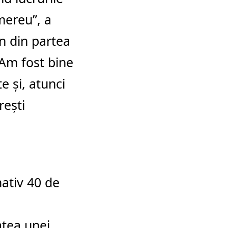
mereu”, a
un din partea
 Am fost bine
e şi, atunci
reşti
ativ 40 de
atea unei