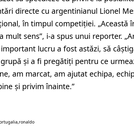
tări directe cu argentinianul Lionel Mes
ional, în timpul competiţiei. „Această 
a mult sens”, i-a spus unui reporter. „Ar
 important lucru a fost astăzi, să câşt
n grupă şi a fi pregătiţi pentru ce urme
ine, am marcat, am ajutat echipa, echip
bine şi privim înainte.”
ortugalia
ronaldo