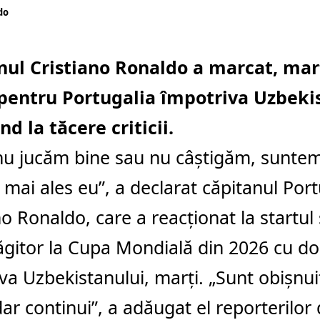
do
nul Cristiano Ronaldo a marcat, mar
 pentru Portugalia împotriva Uzbekist
d la tăcere criticii.
nu jucăm bine sau nu câştigăm, sunte
, mai ales eu”, a declarat căpitanul Port
no Ronaldo, care a reacţionat la startul
itor la Cupa Mondială din 2026 cu do
va Uzbekistanului, marţi. „Sunt obişnui
, dar continui”, a adăugat el reporterilor