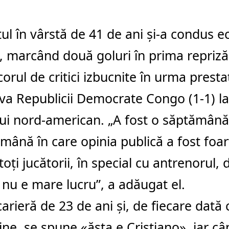
ul în vârstă de 41 de ani şi-a condus e
e, marcând două goluri în prima repriză
corul de critici izbucnite în urma presta
va Republicii Democrate Congo (1-1) la
ui nord-american. „A fost o săptămână f
mână în care opinia publică a fost foa
toţi jucătorii, în special cu antrenorul, 
nu e mare lucru”, a adăugat el.
arieră de 23 de ani şi, de fiecare dată 
ne, se spune «ăsta e Cristiano», iar cân