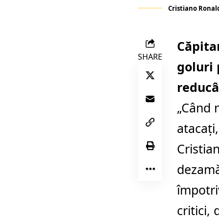
Cristiano Ronal
Căpita
SHARE
goluri
reducân
„Când 
atacaţi
Cristia
dezamăg
împotri
critici