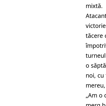
mixtă.
Atacant
victori
tăcere 
împotri
turneul
o săptă
noi, cu 
mereu, 
„Am o c
merg bi