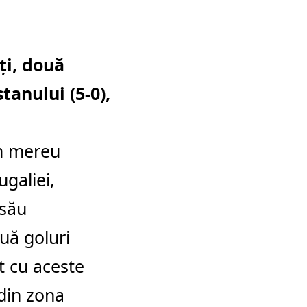
ţi, două
anului (5-0),
m mereu
ugaliei,
 său
uă goluri
t cu aceste
 din zona