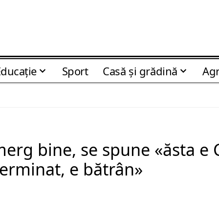
Educaţie
Sport
Casă şi grădină
Agr
erg bine, se spune «ăsta e C
terminat, e bătrân»