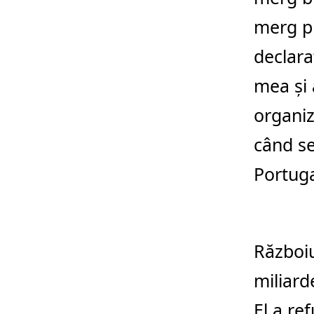
merg pr
declara
mea şi 
organiza
când se
Portuga
Războiu
miliard
El a re