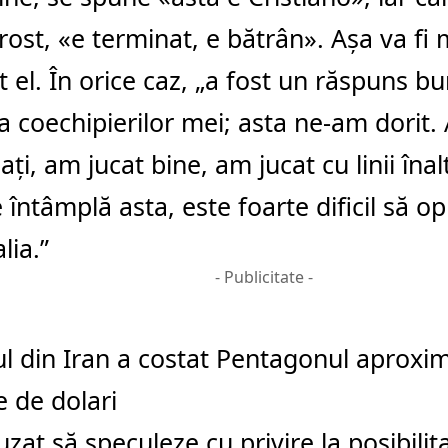
ost, «e terminat, e bătrân». Aşa va fi 
t el. În orice caz, „a fost un răspuns b
a coechipierilor mei; asta ne-am dorit.
ţi, am jucat bine, am jucat cu linii înalt
 întâmplă asta, este foarte dificil să op
lia.”
- Publicitate -
l din Iran a costat Pentagonul aproxim
e de dolari
fuzat să speculeze cu privire la posibilit