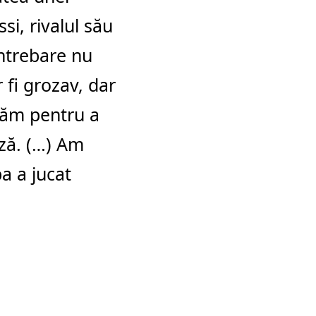
si, rivalul său
întrebare nu
 fi grozav, dar
igăm pentru a
ază. (…) Am
a a jucat