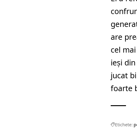
confrun
generaţ
are pre
cel mai
ieşi di
jucat b
foarte 
Etichete:
p