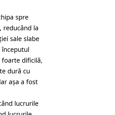
chipa spre
, reducând la
ţiei sale slabe
 începutul
oarte dificilă,
rte dură cu
dar aşa a fost
când lucrurile
d lucrurile