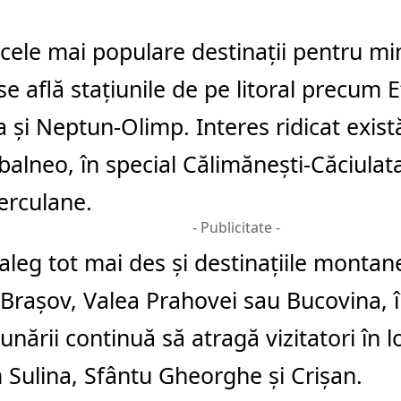
 cele mai populare destinații pentru m
 se află stațiunile de pe litoral precum
E
a
și
Neptun-Olimp
. Interes ridicat exis
balneo, în special
Călimănești-Căciulat
erculane
.
- Publicitate -
i aleg tot mai des și destinațiile mont
 Brașov
, Valea Prahovei sau Bucovina, 
unării continuă să atragă vizitatori în lo
m
Sulina
,
Sfântu Gheorghe
și
Crișan
.