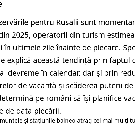
e
zervările pentru Rusalii sunt momenta
 din 2025, operatorii din turism estime
i în ultimele zile înainte de plecare. Spec
ie explică această tendință prin faptul
i devreme în calendar, dar și prin redu
elor de vacanță și scăderea puterii d
 determină pe români să își planifice va
 de data plecării.
 muntele și stațiunile balneo atrag cei mai mulți tu