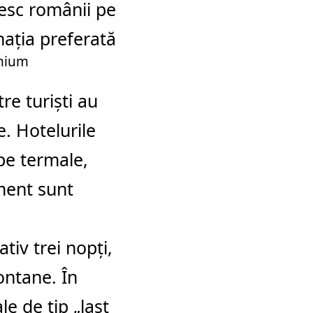
esc românii pe
nația preferată
emium
re turiști au
e. Hotelurile
ape termale,
sment sunt
iv trei nopți,
montane. În
le de tip „last