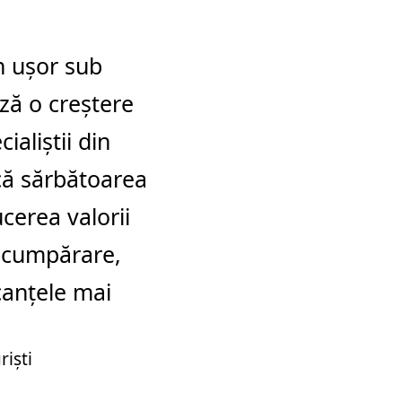
n ușor sub
ază o creștere
ialiștii din
 că sărbătoarea
cerea valorii
e cumpărare,
canțele mai
riști