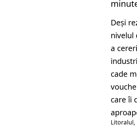
minut
Deși re
nivelul
a cereri
industr
cade ma
voucher
care îi
aproape
Litoralul,