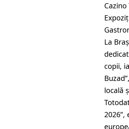
Cazino 
Expoziț
Gastron
La
Bra
dedicat 
copii, i
Buzad”,
locală ș
Totoda
2026”,
europea