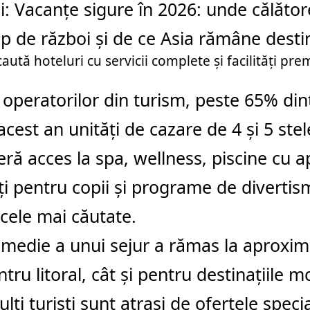
i:
Vacanțe sigure în 2026: unde călător
p de război și de ce Asia rămâne desti
aută hoteluri cu servicii complete și facilități pr
t operatorilor din turism, peste 65% dint
 acest an unități de cazare de 4 și 5 stel
eră acces la spa, wellness, piscine cu 
ăți pentru copii și programe de diverti
 cele mai căutate.
medie a unui sejur a rămas la aproximat
ntru litoral, cât și pentru destinațiile 
lți turiști sunt atrași de ofertele specia