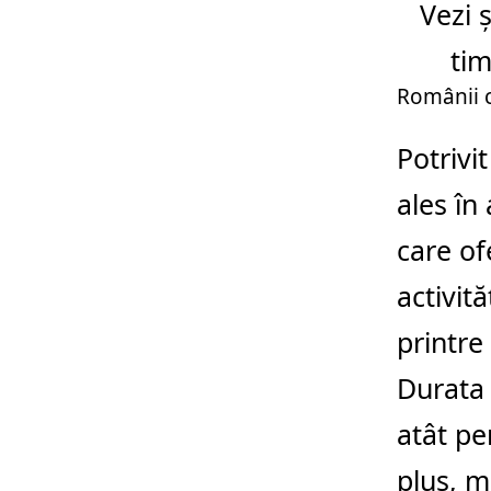
Vezi ș
tim
Românii c
Potrivi
ales în
care of
activit
printre
Durata 
atât pe
plus, mu