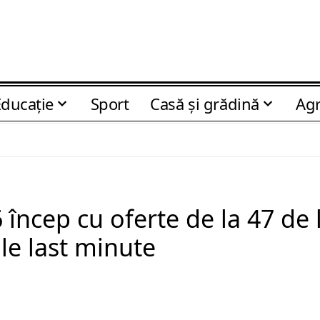
Educaţie
Sport
Casă şi grădină
Agr
încep cu oferte de la 47 de le
le last minute