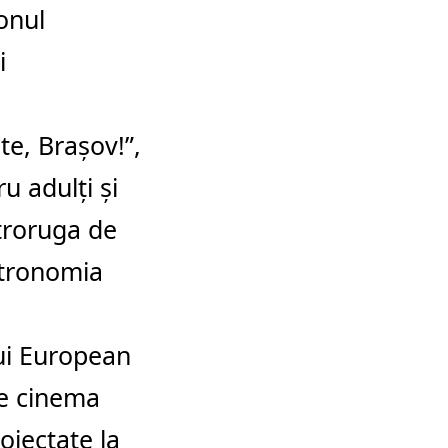
ionul
i
e, Brașov!”,
ru adulți și
ctroruga de
stronomia
lui European
de cinema
oiectate la