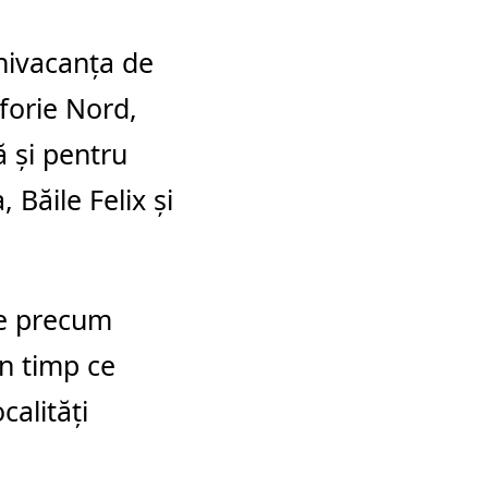
inivacanța de
forie Nord
,
tă și pentru
a
,
Băile Felix
și
ane precum
în timp ce
calități