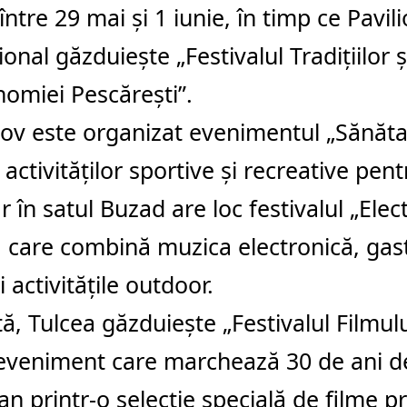
între 29 mai și 1 iunie, în timp ce Pavil
ional găzduiește „Festivalul Tradițiilor ș
omiei Pescărești”.
șov
este organizat evenimentul „Sănătat
activităților sportive și recreative pent
ar în satul
Buzad
are loc festivalul „Ele
 care combină muzica electronică, ga
i activitățile outdoor.
tă,
Tulcea
găzduiește „Festivalul Filmu
 eveniment care marchează 30 de ani 
n printr-o selecție specială de filme pr