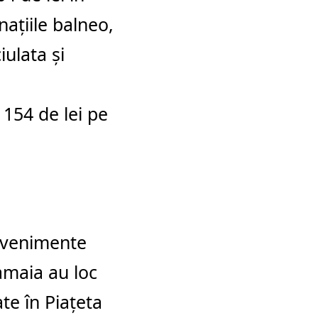
națiile balneo,
iulata
și
 154 de lei pe
 evenimente
maia
au loc
e în Piațeta