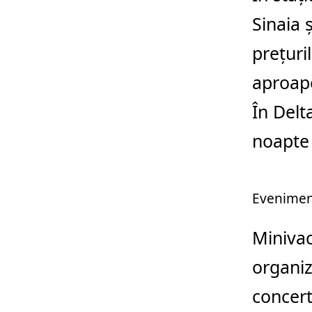
Sinaia
ș
prețuri
aproape
În Delt
noapte
Eveniment
Minivac
organiz
concer