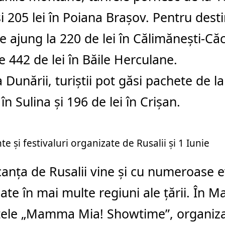
i 205 lei în
Poiana Brașov
. Pentru desti
le ajung la 220 de lei în
Călimănești-Căc
 442 de lei în
Băile Herculane
.
a Dunării, turiștii pot găsi pachete de la
 în
Sulina
și 196 de lei în
Crișan
.
e și festivaluri organizate de Rusalii și 1 Iunie
anța de Rusalii vine și cu numeroase
ate în mai multe regiuni ale țării. În
Ma
tele „Mamma Mia! Showtime”, organizat