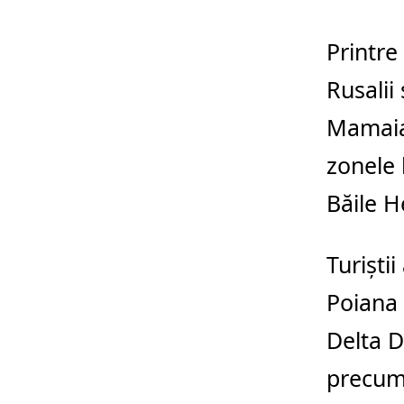
Printre
Rusalii
Mamai
zonele 
Băile H
Turiști
Poiana
Delta D
precu