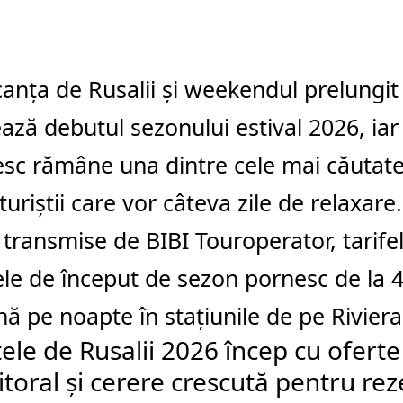
anța de Rusalii și weekendul prelungit
ză debutul sezonului estival 2026, iar l
c rămâne una dintre cele mai căutate 
uriștii care vor câteva zile de relaxare.
r transmise de
BIBI Touroperator
, tarif
le de început de sezon pornesc de la 4
ă pe noapte în stațiunile de pe Rivie
ele de Rusalii 2026 încep cu oferte
litoral și cerere crescută pentru rez