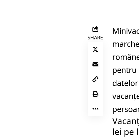
Minivac
SHARE
marchea
românes
pentru t
datelo
vacanțe
persoan
Vacanț
lei pe 