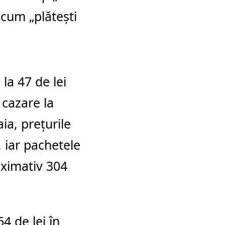
cum „plătești
 la 47 de lei
 cazare la
ia
, prețurile
, iar pachetele
roximativ 304
4 de lei în