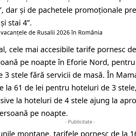
, dar și de pachetele promoționale pre
și stai 4”.
 vacanțele de Rusalii 2026 în România
al, cele mai accesibile tarife pornesc de
soană pe noapte în
Eforie Nord
, pentru
e 3 stele fără servicii de masă. În
Mama
e la 61 de lei pentru hoteluri de 3 stele
lusive la hoteluri de 4 stele ajung la ap
persoană pe noapte.
- Publicitate -
iunile montane, tarifele pornesc de la 16