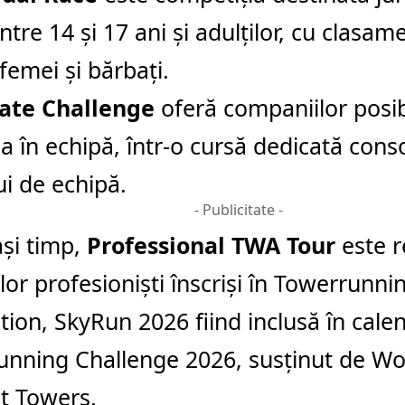
între 14 și 17 ani și adulților, cu clasa
femei și bărbați.
ate Challenge
oferă companiilor posib
pa în echipă, într-o cursă dedicată conso
lui de echipă.
- Publicitate -
ași timp,
Professional TWA Tour
este r
ilor profesioniști înscriși în Towerrunn
tion, SkyRun 2026 fiind inclusă în cale
nning Challenge 2026, susținut de Wo
t Towers.