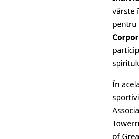
vârste 
pentru 
Corpor
partici
spiritu
În acel
sportiv
Associa
Towerru
of Grea