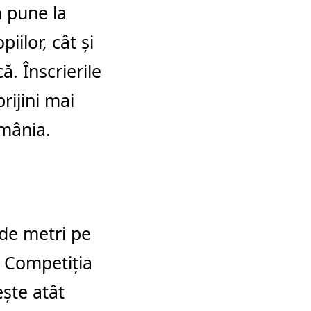
n pune la
iilor, cât și
ă. Înscrierile
rijini mai
mânia.
de metri pe
r. Competiția
ește atât