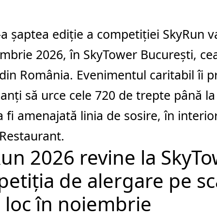
a șaptea ediție a competiției SkyRun v
mbrie 2026, în SkyTower București, cea
 din România. Evenimentul caritabil îi 
panți să urce cele 720 de trepte până la 
 fi amenajată linia de sosire, în interi
Restaurant.
un 2026 revine la SkyTo
etiția de alergare pe sc
 loc în noiembrie