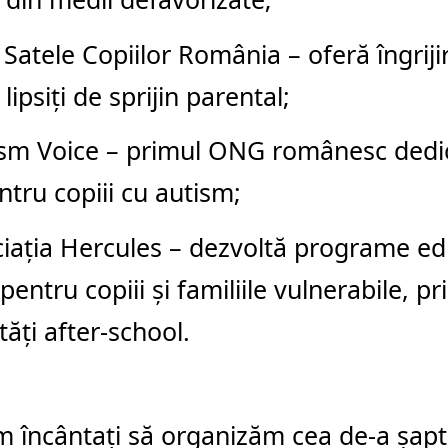
Satele Copiilor România – oferă îngrijir
 lipsiți de sprijin parental;
sm Voice – primul ONG românesc dedic
tru copiii cu autism;
iația Hercules – dezvoltă programe ed
pentru copiii și familiile vulnerabile, pr
ități after-school.
 încântați să organizăm cea de-a șapt