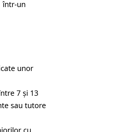
, într-un
icate unor
ntre 7 și 13
nte sau tutore
iorilor cu