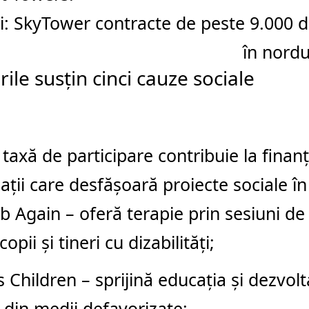
i:
SkyTower contracte de peste 9.000 de
în nordu
rile susțin cinci cauze sociale
 taxă de participare contribuie la finanț
ații care desfășoară proiecte sociale î
b Again – oferă terapie prin sesiuni de
opii și tineri cu dizabilități;
s Children – sprijină educația și dezvolt
r din medii defavorizate;