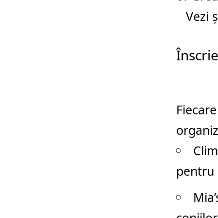
Vezi ș
Înscrie
Fiecare
organiz
Clim
pentru c
Mia’
copiilo