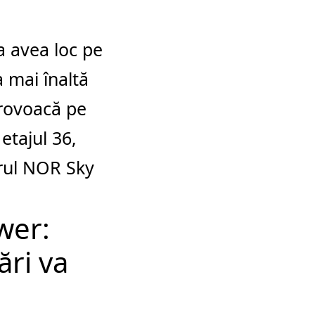
a avea loc pe
 mai înaltă
provoacă pe
etajul 36,
orul NOR Sky
wer:
ări va