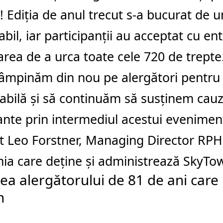
 Ediția de anul trecut s-a bucurat de 
bil, iar participanții au acceptat cu e
rea de a urca toate cele 720 de trept
ntâmpinăm din nou pe alergători pentru
ilă și să continuăm să susținem cauz
nte prin intermediul acestui eveniment
t Leo Forstner, Managing Director RP
a care deține și administrează SkyTow
ea alergătorului de 81 de ani care 
n