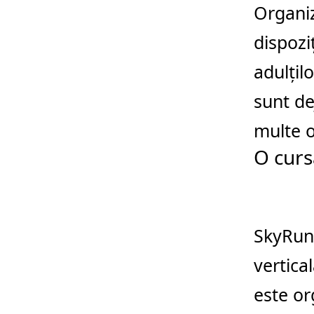
Organiz
dispoziț
adulțilo
sunt de
multe 
O curs
SkyRun
vertica
este or