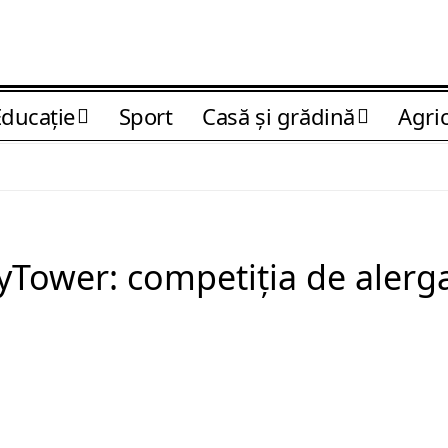
Educaţie
Sport
Casă şi grădină
Agri
yTower: competiția de alergar