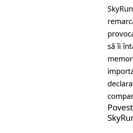
SkyRun!
remarca
provoca
să îi î
memorab
importa
declara
compani
Povest
SkyRu