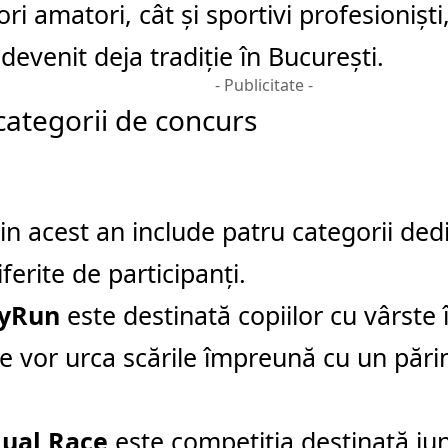
ri amatori, cât și sportivi profesioniști
devenit deja tradiție în București.
- Publicitate -
categorii de concurs
din acest an include patru categorii ded
iferite de participanți.
kyRun
este destinată copiilor cu vârste î
re vor urca scările împreună cu un pări
dual Race
este competiția destinată jun