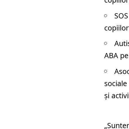
SOS 
copiilor
Auti
ABA pen
Asoc
sociale 
și activ
„Suntem