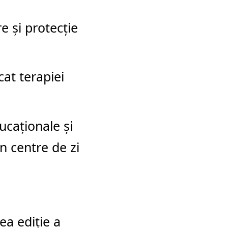
e și protecție
at terapiei
ucaționale și
in centre de zi
ea ediție a