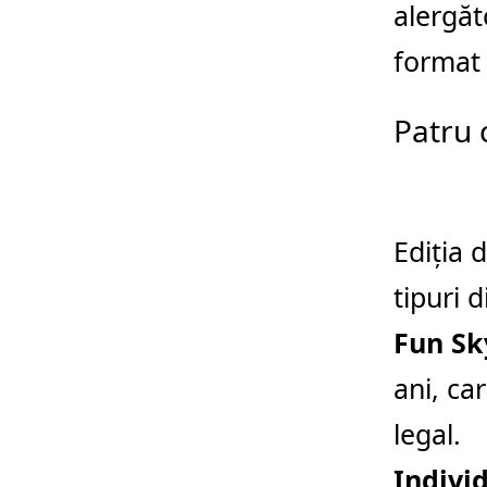
alergăto
format 
Patru 
Ediția 
tipuri d
Fun S
ani, ca
legal.
Indivi