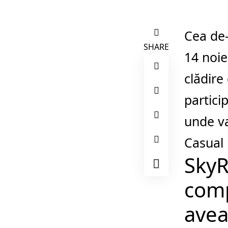
Cea de-
SHARE
14 noie
clădire
partici
unde va
Casual 
SkyR
comp
avea