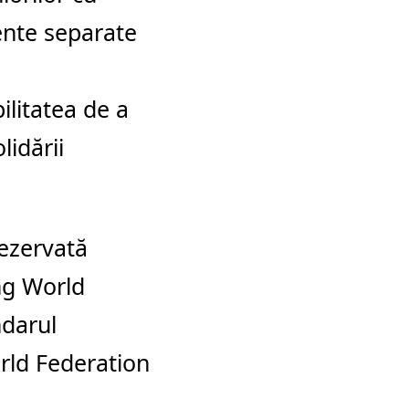
mente separate
ilitatea de a
lidării
ezervată
ing World
ndarul
rld Federation