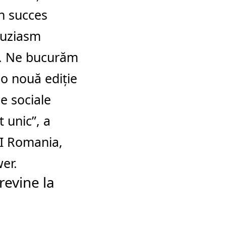
un succes
ntuziasm
e. Ne bucurăm
 o nouă ediție
e sociale
 unic”, a
HI Romania,
er.
revine la