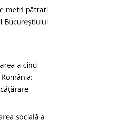
 metri pătrați
l Bucureștiului
area a cinci
n România:
 cățărare
area socială a