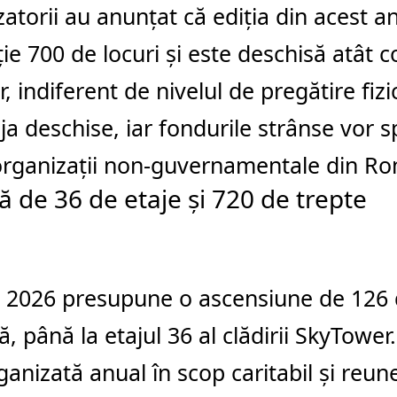
atorii au anunțat că ediția din acest a
ie 700 de locuri și este deschisă atât cop
r, indiferent de nivelul de pregătire fizic
ja deschise, iar fondurile strânse vor sp
organizații non-guvernamentale din Ro
ă de 36 de etaje și 720 de trepte
 2026 presupune o ascensiune de 126 
lă, până la etajul 36 al clădirii SkyTowe
ganizată anual în scop caritabil și reun