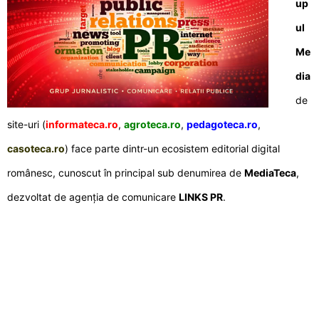
up
ul
Me
dia
de
site-uri (
informateca.ro
,
agroteca.ro
,
pedagoteca.ro
,
casoteca.ro
) face parte dintr-un ecosistem editorial digital
românesc, cunoscut în principal sub denumirea de
MediaTeca
,
dezvoltat de agenția de comunicare
LINKS PR
.