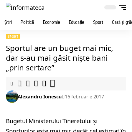
Știri
Politică
Economie
Educaţie
Sport
Casă şi gră
SPORT
Sportul are un buget mai mic,
dar s-au mai găsit niște bani
„prin sertare”
Alexandru Ionescu
16 februarie 2017
Bugetul Ministerului Tineretului și
Sporturilor este mai mic decât cel estimat în