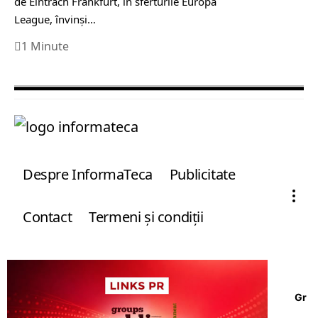
de Eintrach Frankfurt, în sferturile Europa
League, învinși…
1 Minute
Despre InformaTeca
Publicitate
Contact
Termeni şi condiţii
Gr