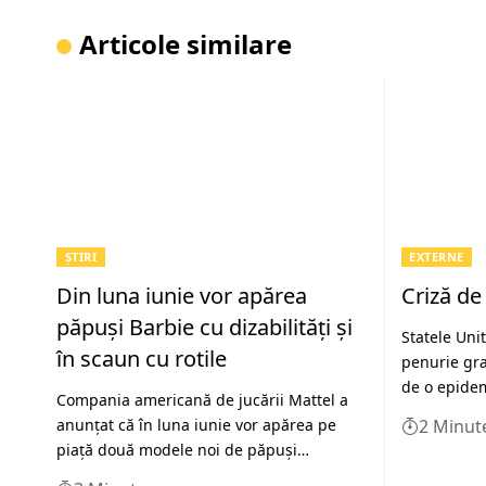
Articole similare
ȘTIRI
EXTERNE
Din luna iunie vor apărea
Criză de
păpuși Barbie cu dizabilități și
Statele Uni
în scaun cu rotile
penurie gra
de o epide
Compania americană de jucării Mattel a
anunțat că în luna iunie vor apărea pe
2 Minut
piață două modele noi de păpuși…