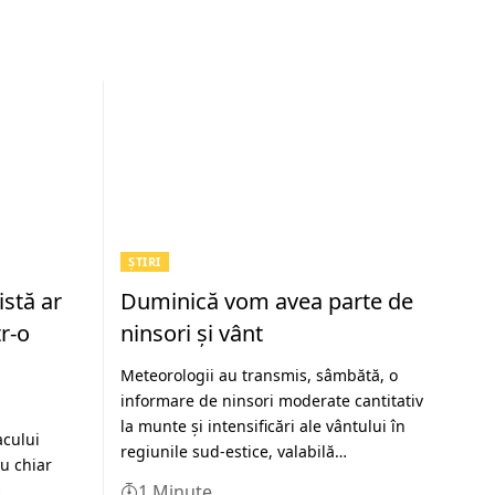
ȘTIRI
istă ar
Duminică vom avea parte de
r-o
ninsori şi vânt
Meteorologii au transmis, sâmbătă, o
informare de ninsori moderate cantitativ
la munte şi intensificări ale vântului în
acului
regiunile sud-estice, valabilă…
u chiar
…
1 Minute