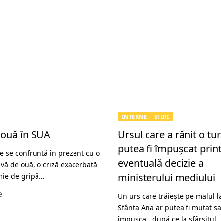
INTERNE
ȘTIRI
 ouă în SUA
Ursul care a rănit o tur
putea fi împuşcat print
te se confruntă în prezent cu o
eventuală decizie a
vă de ouă, o criză exacerbată
ministerului mediului
mie de gripă…
e
Un urs care trăiește pe malul l
Sfânta Ana ar putea fi mutat sa
împuşcat, după ce la sfârşitul