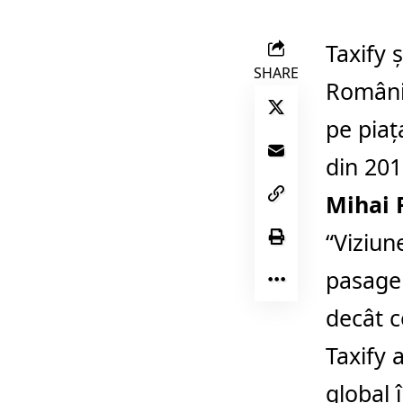
Taxify ș
SHARE
România
pe piaț
din 201
Mihai 
“Viziun
pasager
decât c
Taxify a
global 