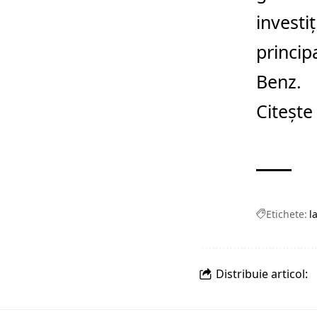
investi
princip
Benz.
Citește
Etichete:
l
Distribuie articol: