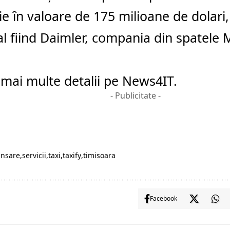
ție în valoare de 175 milioane de dolari,
al fiind Daimler, compania din spatele
 mai multe detalii pe News4IT.
- Publicitate -
ansare
servicii
taxi
taxify
timisoara
Facebook