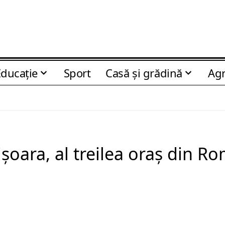
Educaţie
Sport
Casă şi grădină
Agr
ișoara, al treilea oraș din R