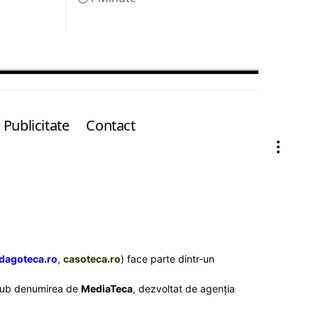
Publicitate
Contact
dagoteca.ro
,
casoteca.ro
) face parte dintr-un
l sub denumirea de
MediaTeca
, dezvoltat de agenția