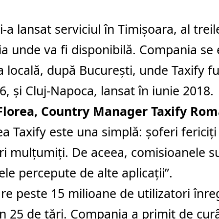
i-a lansat serviciul în Timișoara, al trei
 unde va fi disponibilă. Compania se 
a locală, după București, unde Taxify f
6, și Cluj-Napoca, lansat în iunie 2018.
Florea, Country Manager Taxify Rom
ea Taxify este una simplă: șoferi ferici
i mulțumiți. De aceea, comisioanele s
ele percepute de alte aplicații”.
re peste 15 milioane de utilizatori înreg
în 25 de țări. Compania a primit de cur