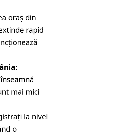
lea oraș din
extinde rapid
uncționează
ânia:
ți înseamnă
unt mai mici
istrați la nivel
ând o