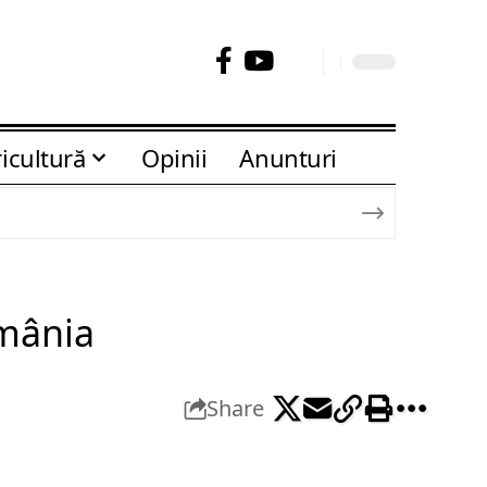
icultură
Opinii
Anunturi
omânia
Share