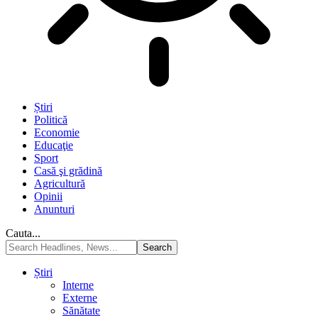
Știri
Politică
Economie
Educaţie
Sport
Casă şi grădină
Agricultură
Opinii
Anunturi
Cauta...
Știri
Interne
Externe
Sănătate