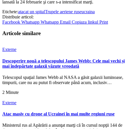
lansată la 24 februarie şi care s-a intensificat marţi.
Etichete:
atacat un spital
Trupele aeriene ruse
ucraina
Distribuie articol:
Facebook
Whatsapp
Whatsapp
Email
Copiaza linkul
Print
Articole similare
Externe
Descoperire nouă a telescopului James Webb: Cele mai vechi și
mai îndepărtate galaxii văzute vreodată
Telescopul spaţial James Webb al NASA a găsit galaxii luminoase,
timpurii, care nu au putut fi observate până acum, inclusiv…
2 Minute
Externe
Atac masiv cu drone al Ucrainei în mai multe regiuni ruse
Ministerul rus al Apărării a anunţat marţi că în cursul nopţii 144 de