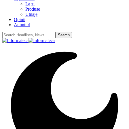
La zi
Produse
Utilaje
Opinii
Anunturi