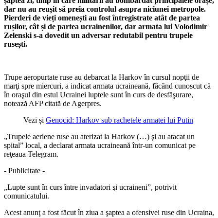
șaptea zi, timp în care militarii au bombardat principalele orașe,
dar nu au reușit să preia controlul asupra niciunei metropole.
Pierderi de vieți omenești au fost întregistrate atât de partea
rușilor, cât și de partea ucrainenilor, dar armata lui Volodimir
Zelenski s-a dovedit un adversar redutabil pentru trupele
rusești.
Trupe aeropurtate ruse au debarcat la Harkov în cursul nopţii de
marţi spre miercuri, a indicat armata ucraineană, făcând cunoscut că
în oraşul din estul Ucrainei luptele sunt în curs de desfăşurare,
notează AFP citată de Agerpres.
Vezi și
Genocid: Harkov sub rachetele armatei lui Putin
„Trupele aeriene ruse au aterizat la Harkov (…) şi au atacat un
spital” local, a declarat armata ucraineană într-un comunicat pe
reţeaua Telegram.
- Publicitate -
„Lupte sunt în curs între invadatori şi ucraineni”, potrivit
comunicatului.
Acest anunţ a fost făcut în ziua a şaptea a ofensivei ruse din Ucraina,