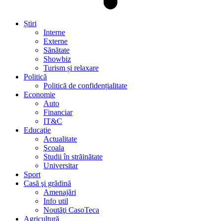
Știri
Interne
Externe
Sănătate
Showbiz
Turism și relaxare
Politică
Politică de confidențialitate
Economie
Auto
Financiar
IT&C
Educaţie
Actualitate
Şcoala
Studii în străinătate
Universitar
Sport
Casă şi grădină
Amenajări
Info util
Noutăţi CasoTeca
Agricultură