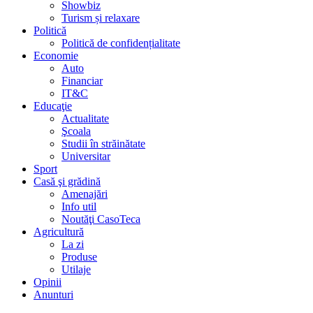
Showbiz
Turism și relaxare
Politică
Politică de confidențialitate
Economie
Auto
Financiar
IT&C
Educaţie
Actualitate
Şcoala
Studii în străinătate
Universitar
Sport
Casă şi grădină
Amenajări
Info util
Noutăţi CasoTeca
Agricultură
La zi
Produse
Utilaje
Opinii
Anunturi