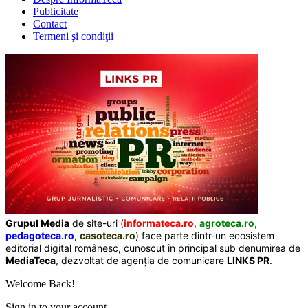
Publicitate
Contact
Termeni şi condiţii
Grupul Media
de site-uri (
informateca.ro
,
agroteca.ro
,
pedagoteca.ro
,
casoteca.ro
) face parte dintr-un ecosistem
editorial digital românesc, cunoscut în principal sub denumirea de
MediaTeca
, dezvoltat de agenția de comunicare
LINKS PR
.
Welcome Back!
Sign in to your account