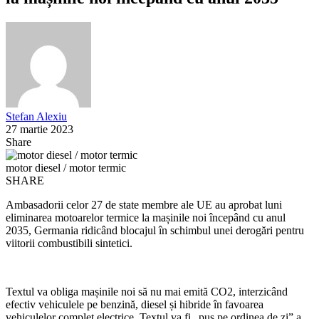
Stefan Alexiu
27 martie 2023
Share
motor diesel / motor termic
SHARE
Ambasadorii celor 27 de state membre ale UE au aprobat luni
eliminarea motoarelor termice la mașinile noi începând cu anul
2035, Germania ridicând blocajul în schimbul unei derogări pentru
viitorii combustibili sintetici.
Textul va obliga mașinile noi să nu mai emită CO2, interzicând
efectiv vehiculele pe benzină, diesel și hibride în favoarea
vehiculelor complet electrice. Textul va fi „pus pe ordinea de zi” a