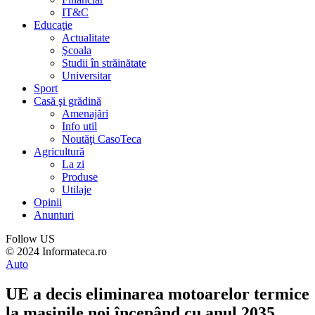
IT&C
Educaţie
Actualitate
Şcoala
Studii în străinătate
Universitar
Sport
Casă şi grădină
Amenajări
Info util
Noutăţi CasoTeca
Agricultură
La zi
Produse
Utilaje
Opinii
Anunturi
Follow US
© 2024 Informateca.ro
Auto
UE a decis eliminarea motoarelor termice
la mașinile noi începând cu anul 2035