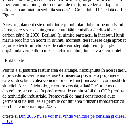
unei reuniuni a miniștrilor energiei de marți, în vederea adoptării
oficiale, a anunțat președinția suedeză a Consiliului UE, citată de Le
Figaro.
Acest regulament este unul dintre pilonii planului european privind
clima, care vizează atingerea neutralității emisiilor de dioxid de
carbon până în 2050. Berlinul își uimise partenerii la începutul lunii
martie blocând un acord în ultimul moment, deși fusese deja aprobat
la jumătatea lunii februarie de către eurodeputații reuniți în plen,
după unda verde din partea statelor membre, inclusiv a Germaniei.
- Publicitate -
Pentru a-și justifica răsturnarea de situație, neobișnuită în acest stadiu
al procedurii, Germania ceruse Comisiei să prezinte o propunere
care să deschidă calea vehiculelor care funcționează cu combustibili
sintetici. Această tehnologie controversată, aflată încă în curs de
dezvoltare, ar consta în producerea de combustibil din CO2 produs
de activitățile industriale. Promovată de marii constructori auto
germani și italieni, ea ar permite continuarea utilizării motoarelor cu
combustie internă după 2035.
citește și
Din 2035 nu se vor mai vinde vehicule pe benzină şi diesel
în UE