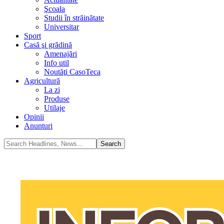
Şcoala
Studii în străinătate
Universitar
Sport
Casă şi grădină
Amenajări
Info util
Noutăţi CasoTeca
Agricultură
La zi
Produse
Utilaje
Opinii
Anunturi