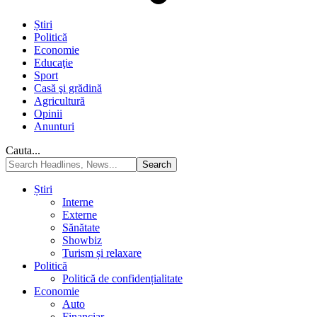
Știri
Politică
Economie
Educaţie
Sport
Casă şi grădină
Agricultură
Opinii
Anunturi
Cauta...
Știri
Interne
Externe
Sănătate
Showbiz
Turism și relaxare
Politică
Politică de confidențialitate
Economie
Auto
Financiar