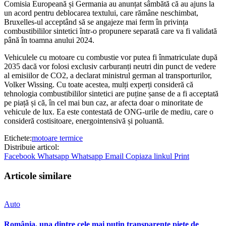
Comisia Europeană și Germania au anunțat sâmbătă că au ajuns la
un acord pentru deblocarea textului, care rămâne neschimbat,
Bruxelles-ul acceptând să se angajeze mai ferm în privința
combustibililor sintetici într-o propunere separată care va fi validată
până în toamna anului 2024.
Vehiculele cu motoare cu combustie vor putea fi înmatriculate după
2035 dacă vor folosi exclusiv carburanți neutri din punct de vedere
al emisiilor de CO2, a declarat ministrul german al transporturilor,
Volker Wissing. Cu toate acestea, mulți experți consideră că
tehnologia combustibililor sintetici are puține șanse de a fi acceptată
pe piață și că, în cel mai bun caz, ar afecta doar o minoritate de
vehicule de lux. Ea este contestată de ONG-urile de mediu, care o
consideră costisitoare, energointensivă și poluantă.
Etichete:
motoare termice
Distribuie articol:
Facebook
Whatsapp
Whatsapp
Email
Copiaza linkul
Print
Articole similare
Auto
România, una dintre cele mai puțin transparente piețe de