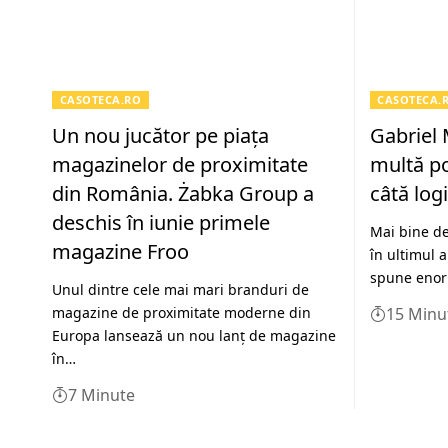
CASOTECA.RO
CASOTECA.
Un nou jucător pe piața
Gabriel 
magazinelor de proximitate
multă p
din România. Żabka Group a
câtă logi
deschis în iunie primele
Mai bine de
magazine Froo
în ultimul a
spune eno
Unul dintre cele mai mari branduri de
magazine de proximitate moderne din
15 Minu
Europa lansează un nou lanț de magazine
în…
7 Minute