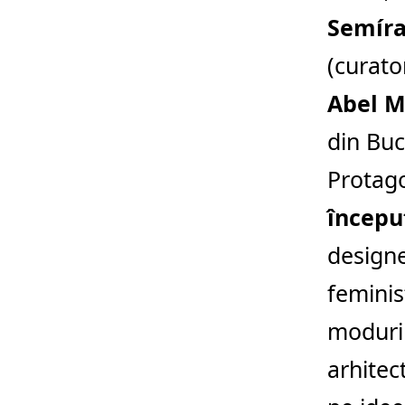
Semíra
(curato
Abel M
din Buc
Protago
început
designe
feminist
moduri 
arhitec