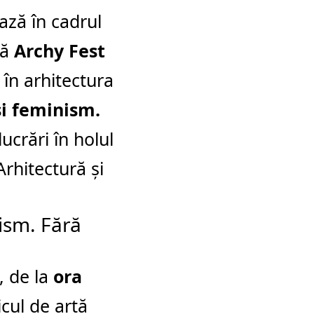
ză în cadrul
ră
Archy Fest
 în arhitectura
și feminism.
lucrări în holul
Arhitectură și
ism. Fără
, de la
ora
icul de artă