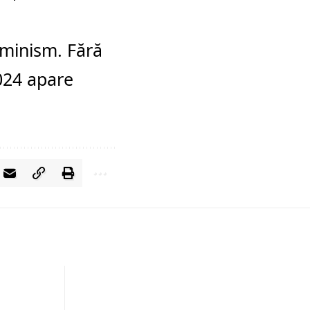
eminism. Fără
024
apare