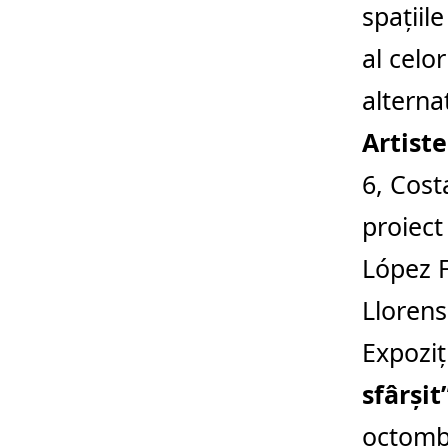
spațiil
al celo
alterna
Artiste
6, Cost
proiect
López F
Llorens
Expozi
sfârșit
octombr