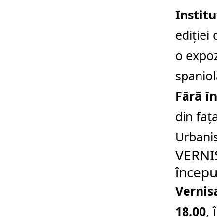
Instit
ediției
o expoz
spaniol
Fără în
din fața
Urbanis
VERNIS
început
Vernis
18.00
, 