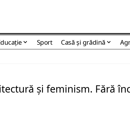
Educaţie
Sport
Casă şi grădină
Agr
tectură și feminism. Fără înce