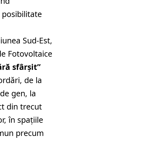
ând
 posibilitate
giunea Sud-Est,
de Fotovoltaice
ră sfârșit”
rdări, de la
de gen, la
t din trecut
r, în spațiile
comun precum