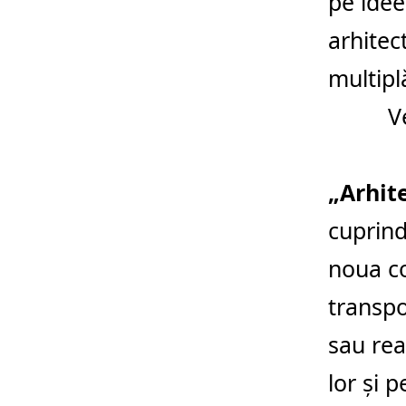
pe idee
arhitec
multipl
V
„Arhite
cuprind
noua co
transpo
sau real
lor și 