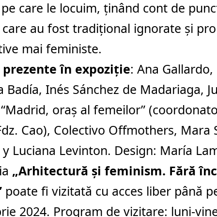
e pe care le locuim, ținând cont de pun
r care au fost tradițional ignorate și p
tive mai feministe.
 prezente în expoziție
: Ana Gallardo, 
a Badía, Inés Sánchez de Madariaga, Ju
 “Madrid, oraș al femeilor” (coordonat
dz. Cao), Colectivo Offmothers, Mara
 y Luciana Levinton. Design: María La
ția
„Arhitectură și feminism. Fără înc
”
poate fi vizitată cu acces liber până 
ie 2024. Program de vizitare: luni-vine