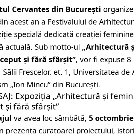
utul Cervantes din București
organizea
 din acest an a Festivalului de Arhitectu
iție specială dedicată creației feminine
ă actuală. Sub motto-ul
„Arhitectură 
ceput și fără sfârșit”
, vor fi expuse 8 
 Sălii Frescelor, et. 1, Universitatea de 
m „Ion Mincu” din București.
AJ: Expoziția „Arhitectură și femin
 și fără sfârșit”
ajul
va avea loc sâmbătă,
5 octombrie
în prezența curatoarei proiectului, istor