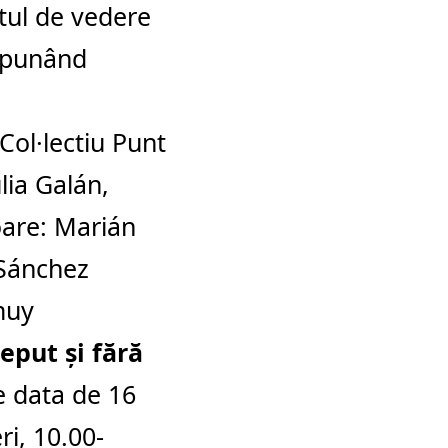
ctul de vedere
ropunând
Col·lectiu Punt
lia Galán,
oare: Marián
 Sánchez
muy
eput și fără
pe data de 16
ri, 10.00-