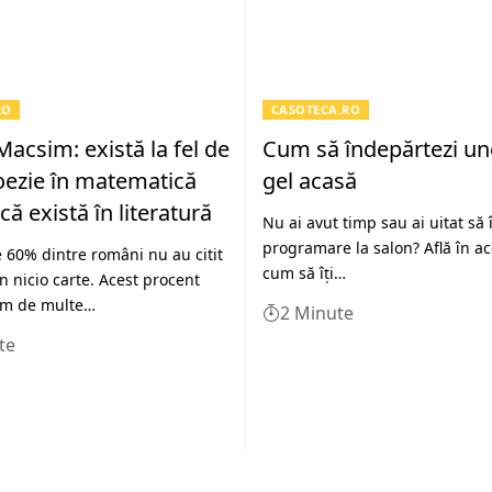
RO
CASOTECA.RO
Macsim: există la fel de
Cum să îndepărtezi ung
oezie în matematică
gel acasă
că există în literatură
Nu ai avut timp sau ai uitat să î
programare la salon? Află în ace
 60% dintre români nu au citit
cum să îți…
n nicio carte. Acest procent
rm de multe…
2 Minute
te