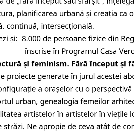
a de „fără început sau sfârșit”, înțeleg
tura, planificarea urbană și creația ca o
ă, continuă, intersecțională.
ezi și:
8.000 de persoane fizice din Re
înscrise în Programul Casa Ver
ctură și feminism. Fără început și fă
e proiecte generate în jurul acestei abo
nfigurație a orașelor cu o perspectivă 
rtul urban, genealogia femeilor arhitec
itatea artistelor în artistelor în viețile lo
pe străzi. Ne apropie de ceva atât de 