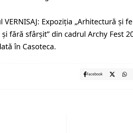
ul
VERNISAJ: Expoziția „Arhitectură și f
 și fără sfârșit” din cadrul Archy Fest 2
dată în
Casoteca
.
Facebook