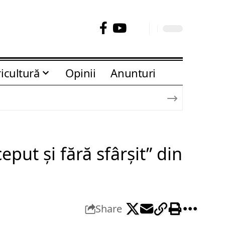
icultură
Opinii
Anunturi
put și fără sfârșit” din
Share