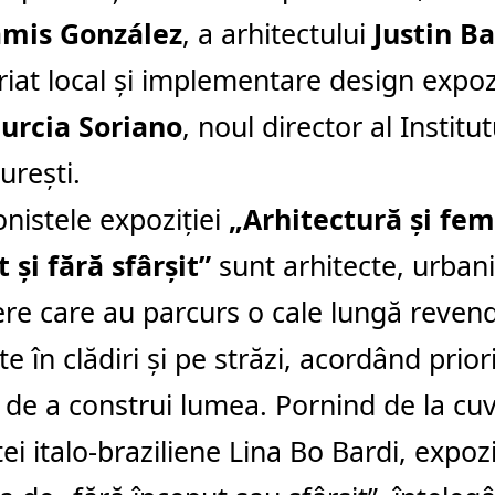
mis González
, a arhitectului
Justin B
riat local și implementare design expoziț
urcia Soriano
, noul director al Institu
urești.
nistele expoziției
„Arhitectură și fem
 și fără sfârșit”
sunt arhitecte, urbanis
re care au parcurs o cale lungă revend
e în clădiri și pe străzi, acordând prior
de a construi lumea. Pornind de la cuv
tei italo-braziliene Lina Bo Bardi, expoz