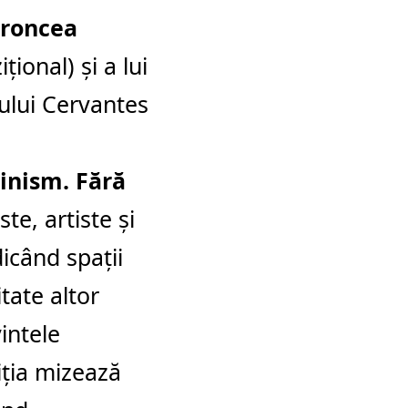
aroncea
ional) și a lui
tului Cervantes
inism. Fără
te, artiste și
icând spații
itate altor
intele
iția mizează