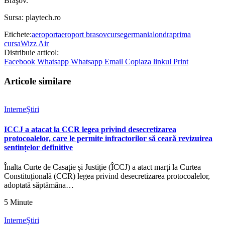
Braşov.
Sursa: playtech.ro
Etichete:
aeroport
aeroport brasov
curse
germania
londra
prima
cursa
Wizz Air
Distribuie articol:
Facebook
Whatsapp
Whatsapp
Email
Copiaza linkul
Print
Articole similare
Interne
Știri
ICCJ a atacat la CCR legea privind desecretizarea
protocoalelor, care le permite infractorilor să ceară revizuirea
sentințelor definitive
Înalta Curte de Casație și Justiție (ÎCCJ) a atact marți la Curtea
Constituțională (CCR) legea privind desecretizarea protocoalelor,
adoptată săptămâna…
5 Minute
Interne
Știri