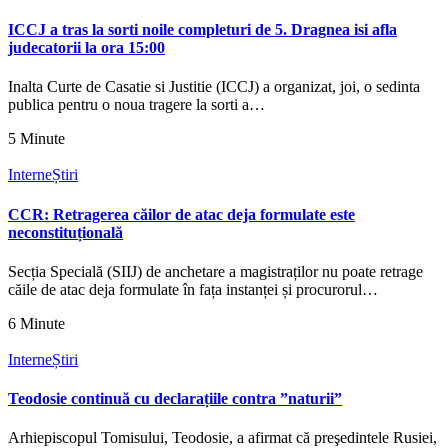
ICCJ a tras la sorti noile completuri de 5. Dragnea isi afla
judecatorii la ora 15:00
Inalta Curte de Casatie si Justitie (ICCJ) a organizat, joi, o sedinta
publica pentru o noua tragere la sorti a…
5 Minute
Interne
Știri
CCR: Retragerea căilor de atac deja formulate este
neconstituțională
Secția Specială (SIIJ) de anchetare a magistraților nu poate retrage
căile de atac deja formulate în fața instanței și procurorul…
6 Minute
Interne
Știri
Teodosie continuă cu declarațiile contra ”naturii”
Arhiepiscopul Tomisului, Teodosie, a afirmat că preşedintele Rusiei,