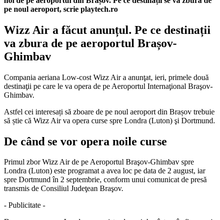
noi de pe aeroportul din Brașov. Pe ce destinații se va zbura de
pe noul aeroport, scrie playtech.ro
Wizz Air a făcut anunțul. Pe ce destinații
va zbura de pe aeroportul Brașov-
Ghimbav
Compania aeriana Low-cost Wizz Air a anunţat, ieri, primele două
destinaţii pe care le va opera de pe Aeroportul Internaţional Braşov-
Ghimbav.
Astfel cei interesați să zboare de pe noul aeroport din Brașov trebuie
să știe că Wizz Air va opera curse spre Londra (Luton) şi Dortmund.
De când se vor opera noile curse
Primul zbor Wizz Air de pe Aeroportul Braşov-Ghimbav spre
Londra (Luton) este programat a avea loc pe data de 2 august, iar
spre Dortmund în 2 septembrie, conform unui comunicat de presă
transmis de Consiliul Judeţean Braşov.
- Publicitate -