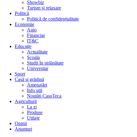
Showbiz
Turism și relaxare
Politică
Politică de confidențialitate
Economie
Auto
Financiar
IT&C
Educaţie
Actualitate
Şcoala
Studii în străinătate
Universitar
Sport
Casă şi grădină
Amenajări
Info util
Noutăţi CasoTeca
Agricultură
La zi
Produse
Utilaje
Opinii
Anunturi