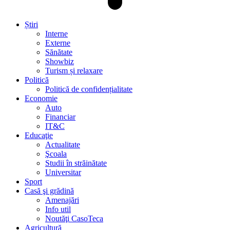
Știri
Interne
Externe
Sănătate
Showbiz
Turism și relaxare
Politică
Politică de confidențialitate
Economie
Auto
Financiar
IT&C
Educaţie
Actualitate
Şcoala
Studii în străinătate
Universitar
Sport
Casă şi grădină
Amenajări
Info util
Noutăţi CasoTeca
Agricultură