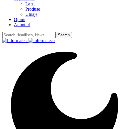
La zi
Produse
Utilaje
Opinii
Anunturi