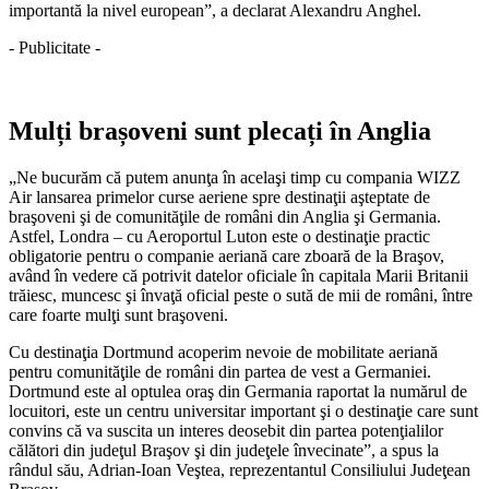
importantă la nivel european”, a declarat Alexandru Anghel.
- Publicitate -
Mulți brașoveni sunt plecați în Anglia
„Ne bucurăm că putem anunţa în acelaşi timp cu compania WIZZ
Air lansarea primelor curse aeriene spre destinaţii aşteptate de
braşoveni şi de comunităţile de români din Anglia şi Germania.
Astfel, Londra – cu Aeroportul Luton este o destinaţie practic
obligatorie pentru o companie aeriană care zboară de la Braşov,
având în vedere că potrivit datelor oficiale în capitala Marii Britanii
trăiesc, muncesc şi învaţă oficial peste o sută de mii de români, între
care foarte mulţi sunt braşoveni.
Cu destinaţia Dortmund acoperim nevoie de mobilitate aeriană
pentru comunităţile de români din partea de vest a Germaniei.
Dortmund este al optulea oraş din Germania raportat la numărul de
locuitori, este un centru universitar important şi o destinaţie care sunt
convins că va suscita un interes deosebit din partea potenţialilor
călători din judeţul Braşov şi din judeţele învecinate”, a spus la
rândul său, Adrian-Ioan Veştea, reprezentantul Consiliului Judeţean