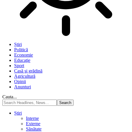
Știri
Politică
Economie
Educaţie
Sport
Casă şi grădină
Agricultură
Opinii
Anunturi
Cauta...
Știri
Interne
Externe
Sănătate