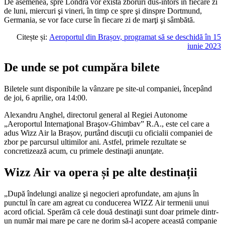
De asemenea, spre Londra vor exista zboruri dus-întors în fiecare zi
de luni, miercuri şi vineri, în timp ce spre şi dinspre Dortmund,
Germania, se vor face curse în fiecare zi de marţi şi sâmbătă.
Citește și:
Aeroportul din Brașov, programat să se deschidă în 15
iunie 2023
De unde se pot cumpăra bilete
Biletele sunt disponibile la vânzare pe site-ul companiei, începând
de joi, 6 aprilie, ora 14:00.
Alexandru Anghel, directorul general al Regiei Autonome
„Aeroportul Internaţional Braşov-Ghimbav” R.A., este cel care a
adus Wizz Air la Brașov, purtând discuţii cu oficialii companiei de
zbor pe parcursul ultimilor ani. Astfel, primele rezultate se
concretizează acum, cu primele destinaţii anunţate.
Wizz Air va opera și pe alte destinații
„După îndelungi analize şi negocieri aprofundate, am ajuns în
punctul în care am agreat cu conducerea WIZZ Air termenii unui
acord oficial. Sperăm că cele două destinaţii sunt doar primele dintr-
un număr mai mare pe care ne dorim să-l acopere această companie