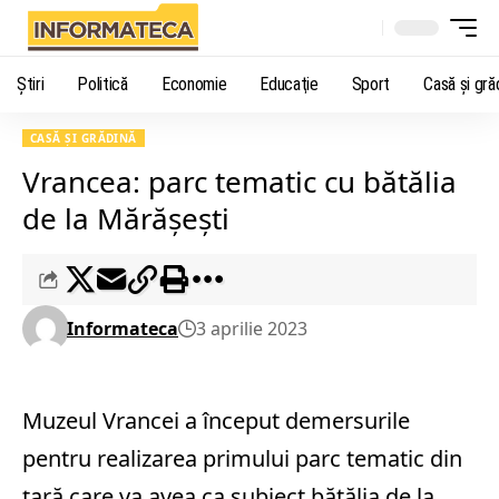
Știri
Politică
Economie
Educaţie
Sport
Casă şi gră
CASĂ ŞI GRĂDINĂ
Vrancea: parc tematic cu bătălia
de la Mărăşeşti
Informateca
3 aprilie 2023
Muzeul Vrancei a început demersurile
pentru realizarea primului parc tematic din
ţară care va avea ca subiect bătălia de la