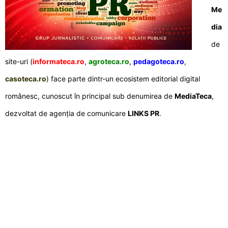
Me
dia
de
site-uri (
informateca.ro
,
agroteca.ro
,
pedagoteca.ro
,
casoteca.ro
) face parte dintr-un ecosistem editorial digital
românesc, cunoscut în principal sub denumirea de
MediaTeca
,
dezvoltat de agenția de comunicare
LINKS PR
.