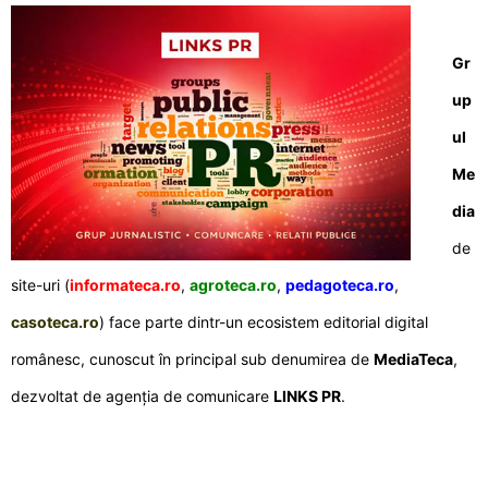
Gr
up
ul
Me
dia
de
site-uri (
informateca.ro
,
agroteca.ro
,
pedagoteca.ro
,
casoteca.ro
) face parte dintr-un ecosistem editorial digital
românesc, cunoscut în principal sub denumirea de
MediaTeca
,
dezvoltat de agenția de comunicare
LINKS PR
.