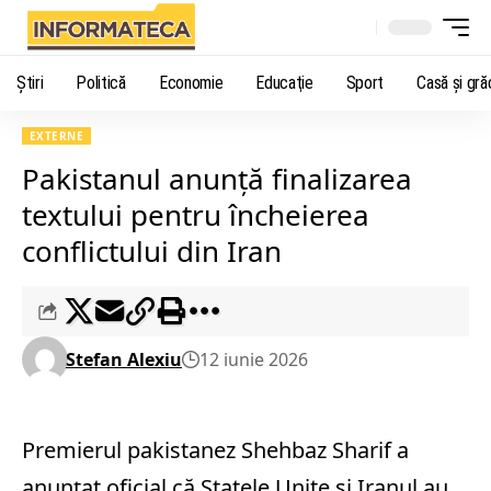
Știri
Politică
Economie
Educaţie
Sport
Casă şi gră
EXTERNE
Pakistanul anunță finalizarea
textului pentru încheierea
conflictului din Iran
Stefan Alexiu
12 iunie 2026
Premierul pakistanez Shehbaz Sharif a
anunțat oficial că Statele Unite și Iranul au