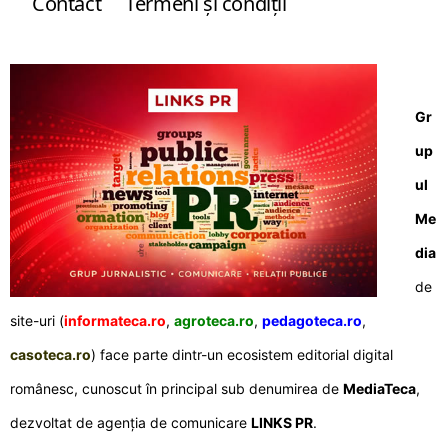
Contact
Termeni şi condiţii
Gr
up
ul
Me
dia
de
site-uri (
informateca.ro
,
agroteca.ro
,
pedagoteca.ro
,
casoteca.ro
) face parte dintr-un ecosistem editorial digital
românesc, cunoscut în principal sub denumirea de
MediaTeca
,
dezvoltat de agenția de comunicare
LINKS PR
.