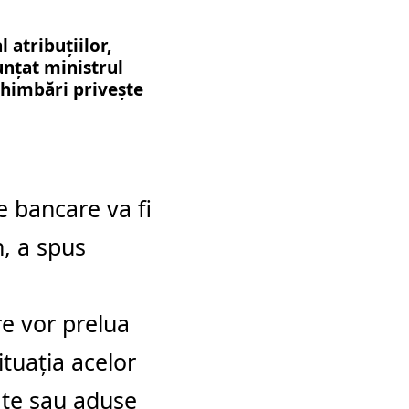
 atribuţiilor,
unţat ministrul
chimbări priveşte
e bancare va fi
n, a spus
re vor prelua
ituaţia acelor
eate sau aduse