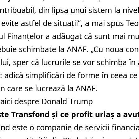
ntribuabil, din lipsa unui sistem la nive
 evite astfel de situaţii”, a mai spus Teo
ul Finanţelor a adăugat că sunt mai mul
ebuie schimbate la ANAF. „Cu noua co
ui, sper că lucrurile se vor schimba în
e: adică simplificări de forme în ceea 
n care se lucrează la ANAF.
 aici despre Donald Trump
te Transfond şi ce profit uriaş a avu
nd este o companie de servicii financi