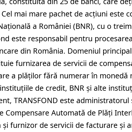
, constituită din 25 de bănci, care de
. Cel mai mare pachet de acţiuni este c
aţională a României (BNR), cu o treime
nd este responsabil pentru procesarea 
ncare din România. Domeniul principal 
tituie furnizarea de servicii de compens
re a plăţilor fără numerar în monedă 
nstituţiile de credit, BNR şi alte instituţ
ent, TRANSFOND este administratorul ş
de Compensare Automată de Plăţi Inter
şi furnizor de servicii de facturare şi 