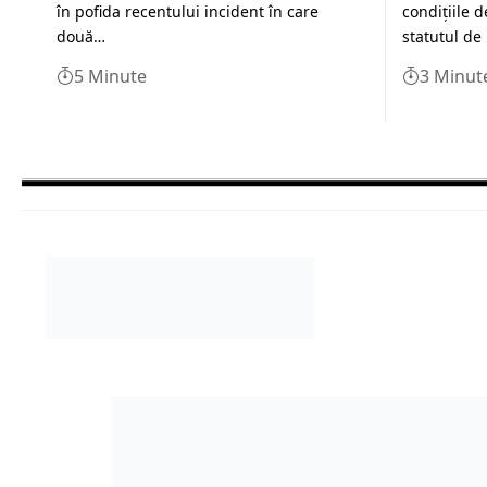
în pofida recentului incident în care
condiţiile 
două…
statutul de
5 Minute
3 Minut