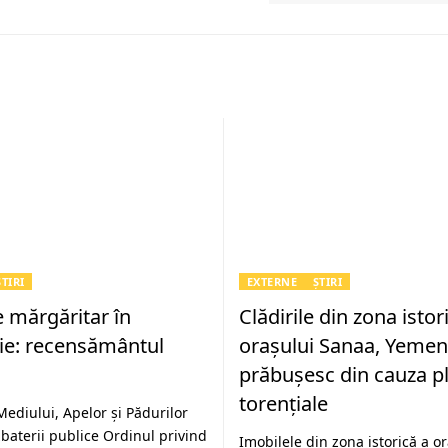
ȘTIRI
EXTERNE
ȘTIRI
e mărgăritar în
Clădirile din zona istor
e: recensământul
oraşului Sanaa, Yemen
prăbuşesc din cauza pl
torenţiale
Mediului, Apelor şi Pădurilor
aterii publice Ordinul privind
Imobilele din zona istorică a o