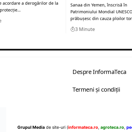
de acordare a derogărilor de la
Sanaa din Yemen, înscrisă în
 protecţie…
Patrimoniului Mondial UNESCO
prăbuşesc din cauza ploilor to
e
3 Minute
Despre InformaTeca
Termeni şi condiţii
Grupul Media
de site-uri (
informateca.ro
,
agroteca.ro
,
pe