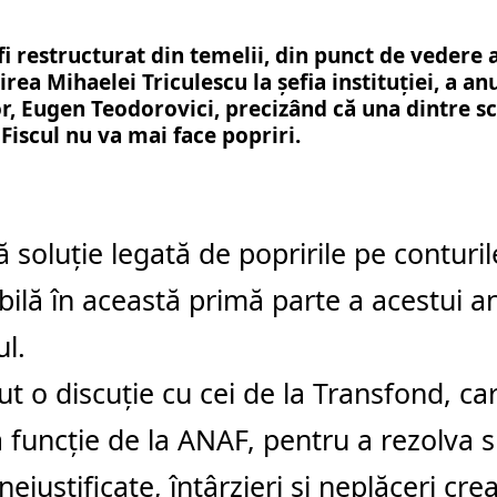
i restructurat din temelii, din punct de vedere al
rea Mihaelei Triculescu la şefia instituţiei, a an
r, Eugen Teodorovici, precizând că una dintre s
 Fiscul nu va mai face popriri.
 soluţie legată de popririle pe conturil
bilă în această primă parte a acestui a
ul.
t o discuţie cu cei de la Transfond, ca
 funcţie de la ANAF, pentru a rezolva s
 nejustificate, întârzieri şi neplăceri cr