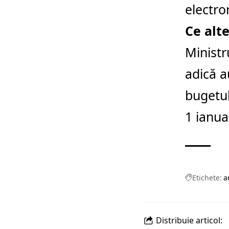
electro
Ce alt
Ministr
adică a
bugetul
1 ianua
Etichete:
a
Distribuie articol: