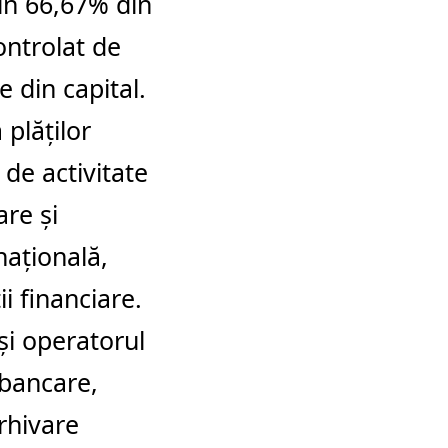
ţin 66,67% din
ontrolat de
 din capital.
plăţilor
de activitate
are şi
naţională,
ii financiare.
i operatorul
bancare,
arhivare