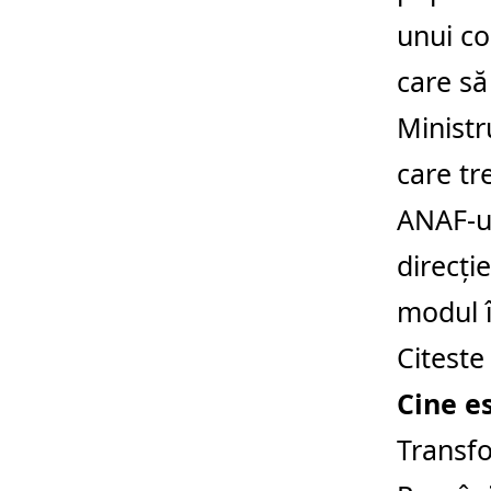
unui co
care să
Ministr
care tr
ANAF-ul
direcţi
modul î
Citeste
Cine es
Transfo