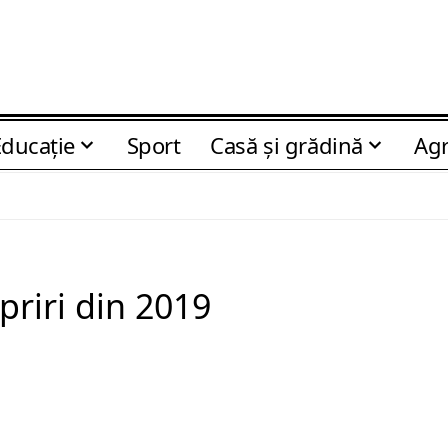
Educaţie
Sport
Casă şi grădină
Agr
riri din 2019