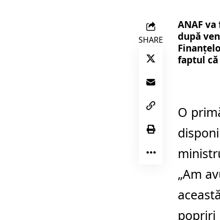
ANAF va f
după veni
SHARE
Finanţelo
faptul că
O primă
disponi
ministr
„Am avu
această
popriri