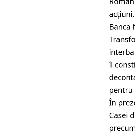
România
acţiuni
Banca N
Transfo
interba
îl cons
deconta
pentru i
În prez
Casei 
precum 