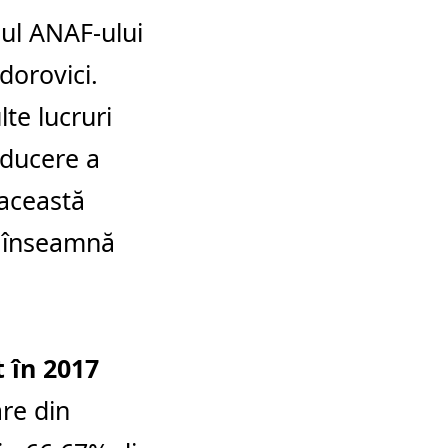
lul ANAF-ului
dorovici.
te lucruri
nducere a
 această
ce înseamnă
t în 2017
are din