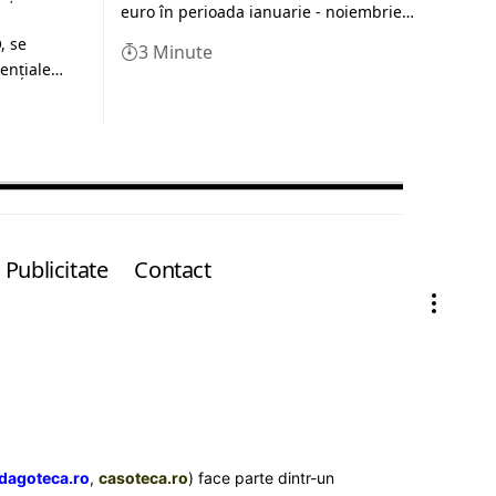
euro în perioada ianuarie - noiembrie…
, se
3 Minute
renţiale…
Publicitate
Contact
dagoteca.ro
,
casoteca.ro
) face parte dintr-un