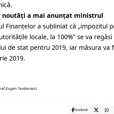
nică.
e noutăţi a mai anunţat ministrul
ul Finanţelor a subliniat că „impozitul 
utorităţile locale, la 100%” se va regăsi
ui de stat pentru 2019, iar măsura va fi
rie 2019.
naf
Eugen Teodorovici
Facebook