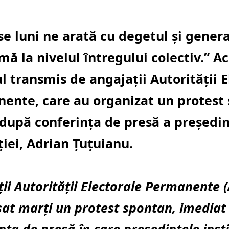
se luni ne arată cu degetul și genera
ă la nivelul întregului colectiv.” A
l transmis de angajații Autorității E
ente, care au organizat un protest
 după conferința de presă a președin
ției, Adrian Țuțuianu.
ii Autorității Electorale Permanente 
șat marți un protest spontan, imediat