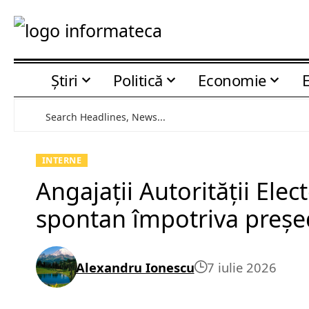
Știri
Politică
Economie
INTERNE
Angajații Autorității Ele
spontan împotriva președi
Alexandru Ionescu
7 iulie 2026