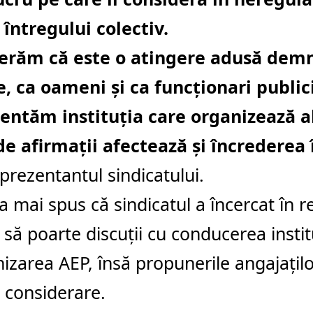
întregului colectiv.
erăm că este o atingere adusă demn
, ca oameni și ca funcționari publici
entăm instituția care organizează al
de afirmații afectează și încrederea 
prezentantul sindicatului.
a mai spus că sindicatul a încercat în r
 să poarte discuții cu conducerea instit
izarea AEP, însă propunerile angajaților
n considerare.