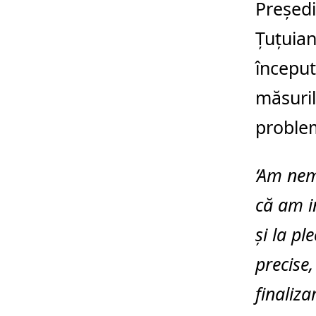
Președi
Țuțuian
început
măsuril
problem
‘Am nemu
că am i
și la pl
precise
finaliza