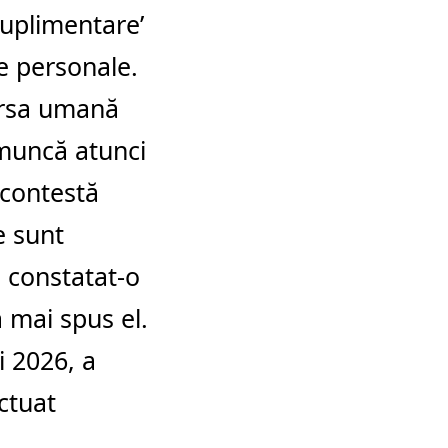
suplimentare’
e personale.
sursa umană
a muncă atunci
 contestă
e sunt
 constatat-o
a mai spus el.
i 2026, a
ctuat