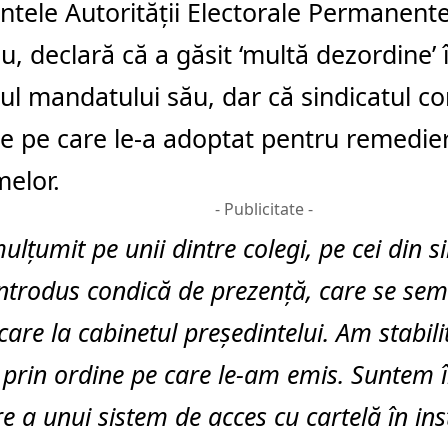
ntele Autorității Electorale Permanent
u, declară că a găsit ‘multă dezordine’ în
ul mandatului său, dar că sindicatul c
e pe care le-a adoptat pentru remedie
elor.
- Publicitate -
lțumit pe unii dintre colegi, pe cei din s
ntrodus condică de prezență, care se sem
ecare la cabinetul președintelui. Am stabili
, prin ordine pe care le-am emis. Suntem 
re a unui sistem de acces cu cartelă în ins