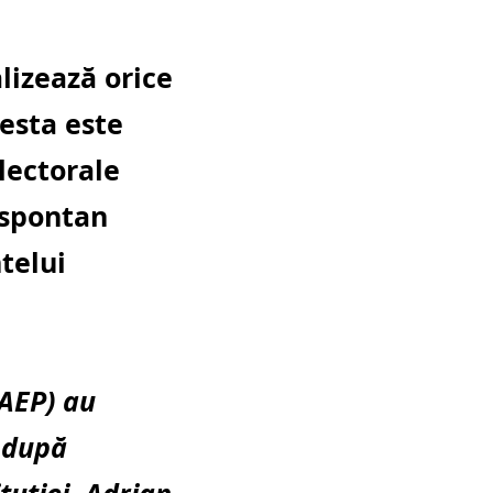
lizează orice
cesta este
lectorale
 spontan
telui
(AEP) au
 după