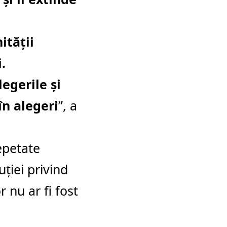
ității
.
egerile și
în alegeri
”, a
epetate
uției privind
 nu ar fi fost