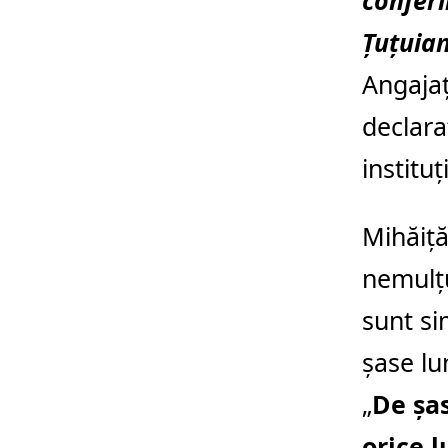
conferi
Țuțuian
Angajaț
declara
instituț
Mihăiță
nemulțu
sunt si
șase lu
„
De șas
orice l