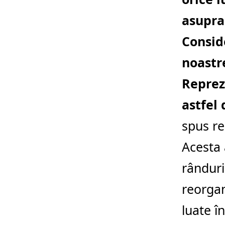
asupra 
Consid
noastre
Reprez
astfel 
spus re
Acesta 
rânduri
reorgan
luate î