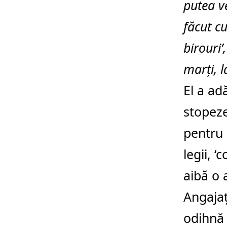
putea v
făcut cu
birouri’
marți, la
El a ad
stopeze
pentru 
legii, ‘
aibă o 
Angajaț
odihnă 