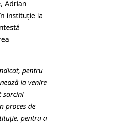
e, Adrian
 instituție la
ontestă
rea
indicat, pentru
nează la venire
t sarcini
în proces de
tituție, pentru a