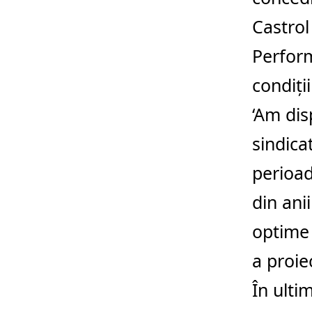
Castrol
Perform
condiți
‘Am dis
sindica
perioad
din ani
optime 
a proie
În ulti