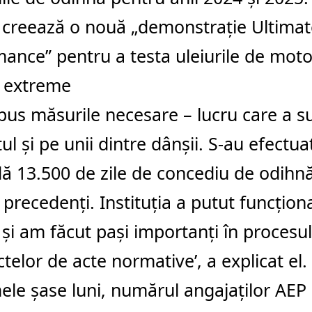
 creează o nouă „demonstrație Ultimat
ance” pentru a testa uleiurile de moto
i extreme
pus măsurile necesare – lucru care a s
tul și pe unii dintre dânșii. S-au efectua
ă 13.500 de zile de concediu de odihn
i precedenți. Instituția a putut funcționa
și am făcut pași importanți în procesul
ctelor de acte normative’, a explicat el.
mele șase luni, numărul angajaților AEP