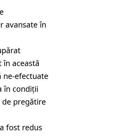
e
r avansate în
upărat
t în această
ă ne-efectuate
 în condiții
 de pregătire
 a fost redus