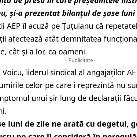
nța de presă în care președintele insti
u, și-a prezentat bilanțul de șase lun
ii AEP îl acuză pe Țuțuianu că repetate
ții afectează atât demnitatea funcționa
ie, cât și a lor, ca oameni.
- Publicitate -
 Voicu, liderul sindical al angajaților A
mirile celor pe care-i reprezintă nu sun
mptomul unui șir lung de declarații făcu
ni.
e luni de zile ne arată cu degetul, 
ucru pe care îl consideră în neregulă 