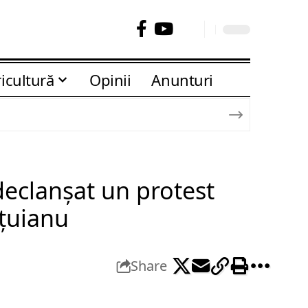
icultură
Opinii
Anunturi
declanșat un protest
uțuianu
Share