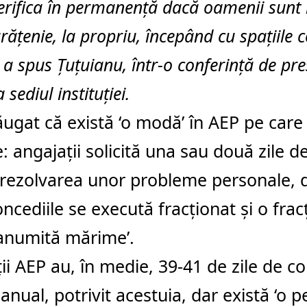
erifica în permanență dacă oamenii sunt 
rățenie, la propriu, începând cu spațiile
, a spus Țuțuianu, într-o conferință de pr
 sediul instituției.
ăugat că există ‘o modă’ în AEP pe care
: angajații solicită una sau două zile 
rezolvarea unor probleme personale, de
concediile se execută fracționat și o frac
anumită mărime’.
ii AEP au, în medie, 39-41 de zile de c
anual, potrivit acestuia, dar există ‘o