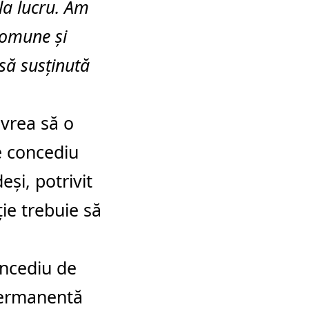
la lucru. Am
 comune și
esă susținută
 vrea să o
de concediu
și, potrivit
ție trebuie să
oncediu de
 permanentă