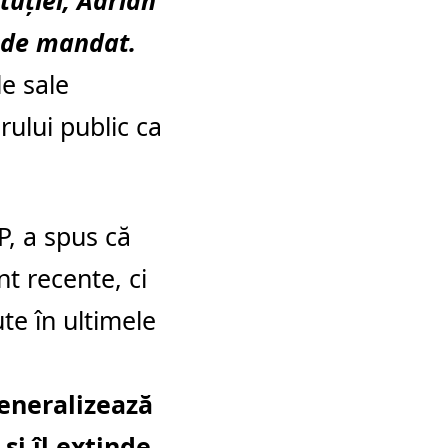
tuției, Adrian
i de mandat.
le sale
rului public ca
EP, a spus că
t recente, ci
te în ultimele
generalizează
și îl extinde