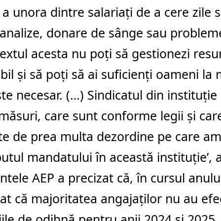
 a unora dintre salariați de a cere zile 
analize, donare de sânge sau problem
textul acesta nu poți să gestionezi re
ibil și să poți să ai suficienți oameni l
te necesar. (…) Sindicatul din instituție
măsuri, care sunt conforme legii și car
e de prea multa dezordine pe care am
putul mandatului în această instituție’, 
ntele AEP a precizat că, în cursul anulu
at că majoritatea angajaților nu au efe
ile de odihnă pentru anii 2024 și 2025.