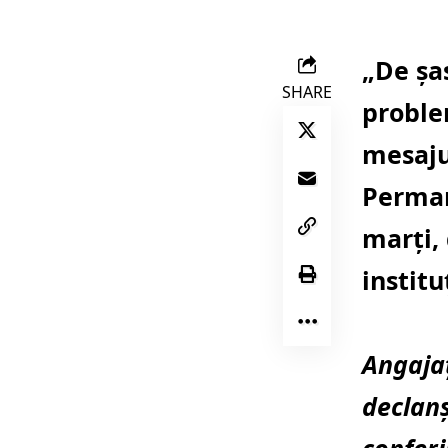
„De șa
SHARE
problem
mesaju
Perman
marți,
institu
Angajaț
declan