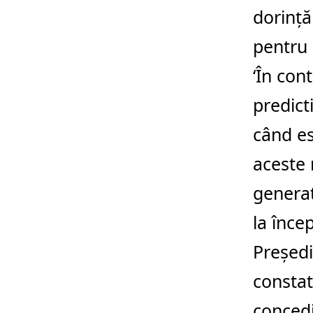
dorință
pentru 
‘În con
predict
când es
aceste 
generat
la înce
Președi
constat
concedi