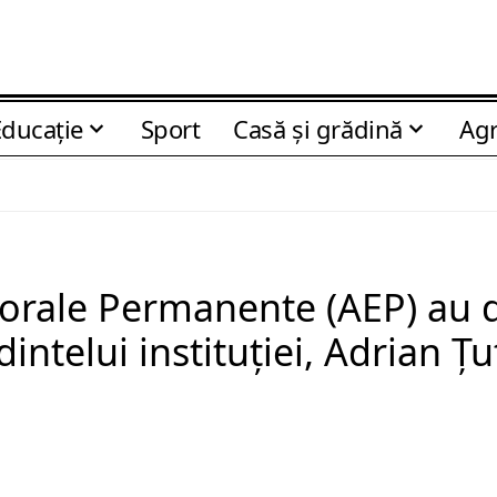
Educaţie
Sport
Casă şi grădină
Agr
ctorale Permanente (AEP) au 
ntelui instituției, Adrian Ț