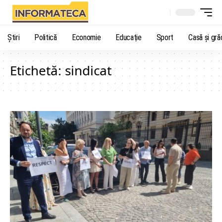
Știri
Politică
Economie
Educaţie
Sport
Casă şi gră
Etichetă:
sindicat