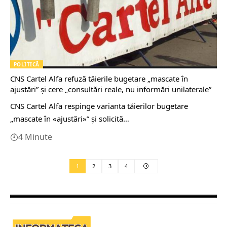
POLITICĂ
CNS Cartel Alfa refuză tăierile bugetare „mascate în
ajustări” şi cere „consultări reale, nu informări unilaterale”
CNS Cartel Alfa respinge varianta tăierilor bugetare
„mascate în «ajustări»” şi solicită…
4 Minute
1
2
3
4