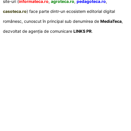
site-uri (
informateca.ro
,
agroteca.ro
,
pedagoteca.ro
,
casoteca.ro
) face parte dintr-un ecosistem editorial digital
românesc, cunoscut în principal sub denumirea de
MediaTeca
,
dezvoltat de agenția de comunicare
LINKS PR
.