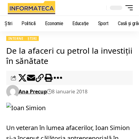
Știri
Politică
Economie
Educaţie
Sport
Casă şi gră
INTERNE
ȘTIRI
De la afaceri cu petrol la investiţii
în sănătate
Ana Precup
8 ianuarie 2018
Un veteran în lumea afacerilor, Ioan Simion
şi-a început călătoria antreprenorială în