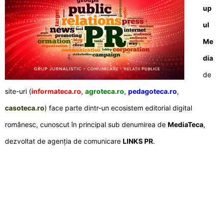
up
ul
Me
dia
de
site-uri (
informateca.ro
,
agroteca.ro
,
pedagoteca.ro
,
casoteca.ro
) face parte dintr-un ecosistem editorial digital
românesc, cunoscut în principal sub denumirea de
MediaTeca
,
dezvoltat de agenția de comunicare
LINKS PR
.