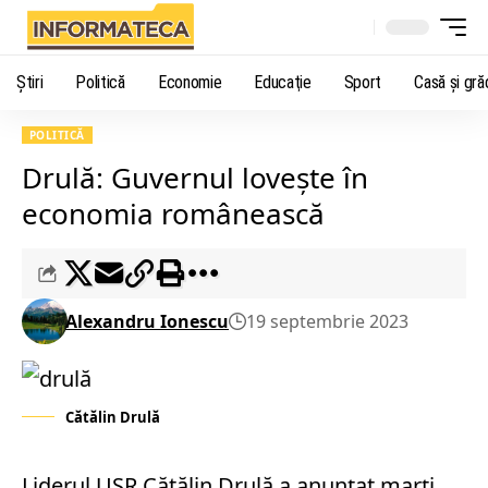
Știri
Politică
Economie
Educaţie
Sport
Casă şi gră
POLITICĂ
Drulă: Guvernul loveşte în
economia românească
Alexandru Ionescu
19 septembrie 2023
Cătălin Drulă
Liderul USR Cătălin Drulă a anunţat marţi,