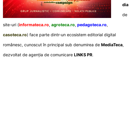
dia
de
site-uri (
informateca.ro
,
agroteca.ro
,
pedagoteca.ro
,
casoteca.ro
) face parte dintr-un ecosistem editorial digital
românesc, cunoscut în principal sub denumirea de
MediaTeca
,
dezvoltat de agenția de comunicare
LINKS PR
.