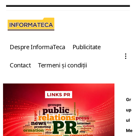
Despre InformaTeca
Publicitate
Contact
Termeni şi condiţii
Gr
up
ul
Me