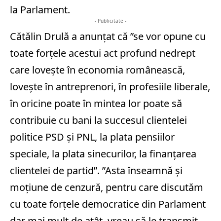
la Parlament.
- Publicitate -
Cătălin Drulă a anunţat că ”se vor opune cu
toate forţele acestui act profund nedrept
care loveşte în economia românească,
loveşte în antreprenori, în profesiile liberale,
în oricine poate în mintea lor poate să
contribuie cu bani la succesul clientelei
politice PSD şi PNL, la plata pensiilor
speciale, la plata sinecurilor, la finanţarea
clientelei de partid”. ”Asta înseamnă şi
moţiune de cenzură, pentru care discutăm
cu toate forţele democratice din Parlament
dar mai mult de atât, vreau să le transmit