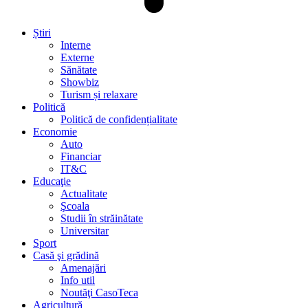
Știri
Interne
Externe
Sănătate
Showbiz
Turism și relaxare
Politică
Politică de confidențialitate
Economie
Auto
Financiar
IT&C
Educaţie
Actualitate
Şcoala
Studii în străinătate
Universitar
Sport
Casă şi grădină
Amenajări
Info util
Noutăţi CasoTeca
Agricultură