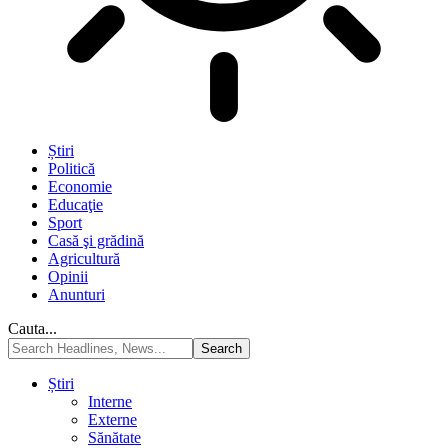
Știri
Politică
Economie
Educaţie
Sport
Casă şi grădină
Agricultură
Opinii
Anunturi
Cauta...
Știri
Interne
Externe
Sănătate