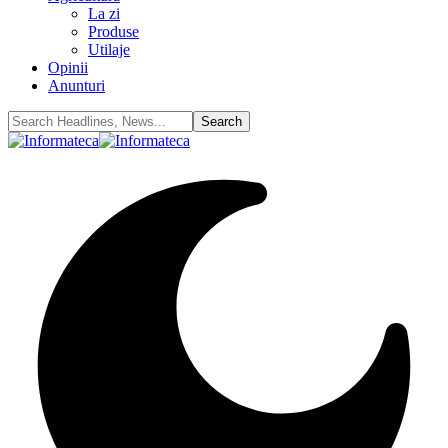
La zi
Produse
Utilaje
Opinii
Anunturi