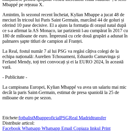
Mbappé pe rețeaua X.
Amintim, în sezonul recent încheiat, Kylian Mbappe a jucat 48 de
meciuri în tricoul lui Paris Saint Germain, marcând 44 de goluri și
oferind 10 pase decisive. El a ajuns la formația di orașul natal după
ce s-a afirmat la AS Monaco, iar parizienii l-au cumpărat în 2017 cu
180 de milioane de euro. Împreună cu cele două grupări a adunat în
palmares șapte titluri de campion al Franței.
La Real, fostul număr 7 al lui PSG va regăsi câțiva colegi de la
echipa națională: Aurelien Tchouameni, Eduardo Camavinga și
Ferland Mendy, toți trei convocați și ei la EURO 2024, în această
vară.
- Publicitate -
La campioana Europei, Kylian Mbappé va avea un salariu mai mic
decât la paris Saint-Germain, estimat de presa spaniolă la 25 de
milioane de euro pe sezon.
Etichete:
fotbalist
Mbappe
oficial
PSG
Real Madrid
transfer
Distribuie articol:
Facebook
Whatsapp
Whatsapp
Email
Copiaza linkul
Print