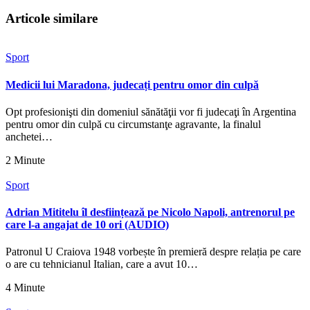
Articole similare
Sport
Medicii lui Maradona, judecați pentru omor din culpă
Opt profesionişti din domeniul sănătăţii vor fi judecaţi în Argentina
pentru omor din culpă cu circumstanţe agravante, la finalul
anchetei…
2 Minute
Sport
Adrian Mititelu îl desființează pe Nicolo Napoli, antrenorul pe
care l-a angajat de 10 ori (AUDIO)
Patronul U Craiova 1948 vorbește în premieră despre relația pe care
o are cu tehnicianul Italian, care a avut 10…
4 Minute