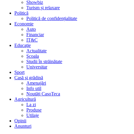
Showbiz
Turism și relaxare
Politică
Politică de confidențialitate
Economie
Auto
Financiar
IT&C
Educaţie
Actualitate
Şcoala
Studii în străinătate
Universitar
Sport
Casă şi grădină
Amenajări
Info util
Noutăţi CasoTeca
Agricultură
La zi
Produse
Utilaje
Opinii
Anunturi