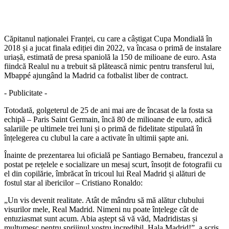
Căpitanul naționalei Franței, cu care a câștigat Cupa Mondială în
2018 și a jucat finala ediției din 2022, va încasa o primă de instalare
uriașă, estimată de presa spaniolă la 150 de milioane de euro. Asta
fiindcă Realul nu a trebuit să plătească nimic pentru transferul lui,
Mbappé ajungând la Madrid ca fotbalist liber de contract.
- Publicitate -
Totodată, golgeterul de 25 de ani mai are de încasat de la fosta sa
echipă – Paris Saint Germain, încă 80 de milioane de euro, adică
salariile pe ultimele trei luni și o primă de fidelitate stipulată în
înțelegerea cu clubul la care a activate în ultimii șapte ani.
Înainte de prezentarea lui oficială pe Santiago Bernabeu, francezul a
postat pe rețelele e socializare un mesaj scurt, însoțit de fotografii cu
el din copilărie, îmbrăcat în tricoul lui Real Madrid și alături de
fostul star al ibericilor – Cristiano Ronaldo:
„Un vis devenit realitate. Atât de mândru să mă alătur clubului
visurilor mele, Real Madrid. Nimeni nu poate înțelege cât de
entuziasmat sunt acum. Abia aștept să vă văd, Madridistas și
mulțumesc pentru sprijinul vostru incredibil. Hala Madrid!”, a scris