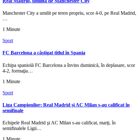
Real Madrid, umilită de Manchester City
Manchester City a umilit pe teren propriu, scor 4-0, pe Real Madrid,
…
1 Minute
Sport
FC Barcelona a câştigat titlul în Spania
Echipa spaniolă FC Barcelona a învins duminică, în deplasare, scor
4-2, formaţia…
1 Minute
Sport
Liga Campionilor: Real Madrid și AC Milan s-au calificat în
semifinale
Echipele Real Madrid şi AC Milan s-au calificat, marţi, în
semifinalele Ligii…
1 Minute