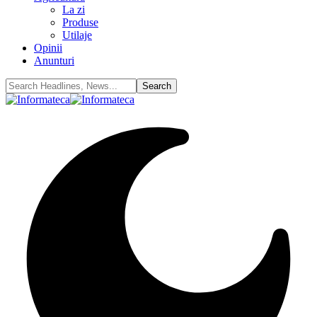
La zi
Produse
Utilaje
Opinii
Anunturi