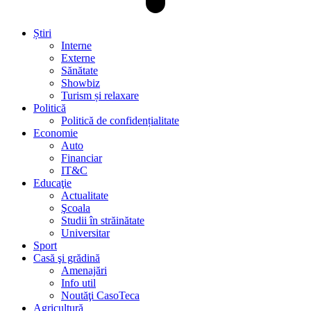
Știri
Interne
Externe
Sănătate
Showbiz
Turism și relaxare
Politică
Politică de confidențialitate
Economie
Auto
Financiar
IT&C
Educaţie
Actualitate
Şcoala
Studii în străinătate
Universitar
Sport
Casă şi grădină
Amenajări
Info util
Noutăţi CasoTeca
Agricultură