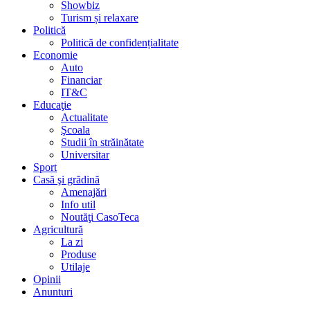
Showbiz
Turism și relaxare
Politică
Politică de confidențialitate
Economie
Auto
Financiar
IT&C
Educaţie
Actualitate
Şcoala
Studii în străinătate
Universitar
Sport
Casă şi grădină
Amenajări
Info util
Noutăţi CasoTeca
Agricultură
La zi
Produse
Utilaje
Opinii
Anunturi