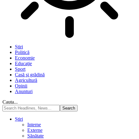
Știri
Politică
Economie
Educaţie
Sport
Casă şi grădină
Agricultură
Opinii
Anunturi
Cauta...
Știri
Interne
Externe
Sănătate