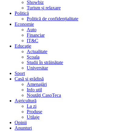
Showbiz
Turism și relaxare
Politică
Politică de confidențialitate
Economie
Auto
Financiar
IT&C
Educaţie
Actualitate
Şcoala
Studii în străinătate
Universitar
Sport
Casă şi grădină
Amenajări
Info util
Noutăţi CasoTeca
Agricultură
La zi
Produse
Utilaje
Opinii
Anunturi