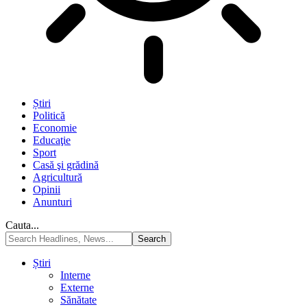
Știri
Politică
Economie
Educaţie
Sport
Casă şi grădină
Agricultură
Opinii
Anunturi
Cauta...
Știri
Interne
Externe
Sănătate