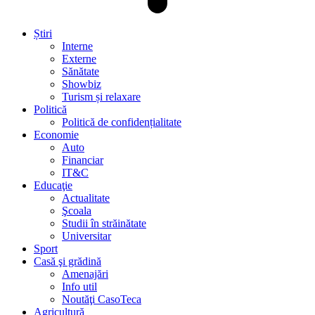
Știri
Interne
Externe
Sănătate
Showbiz
Turism și relaxare
Politică
Politică de confidențialitate
Economie
Auto
Financiar
IT&C
Educaţie
Actualitate
Şcoala
Studii în străinătate
Universitar
Sport
Casă şi grădină
Amenajări
Info util
Noutăţi CasoTeca
Agricultură