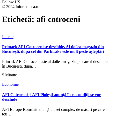
Follow US
© 2024 Informateca.ro
Etichetă:
afi cotroceni
Interne
Primark AFI Cotroceni se deschide. Al doilea magazin din
București, după cel din ParkLake este mult peste așteptări
Primark AFI Cotroceni este al doilea magazin pe care îl deschide
în București, după…
5 Minute
Economie
AFI Cotroceni şi AFI Ploieşti anunţă în ce condiţii se vor
deschide
AFI Europe România anunţă un set complex de măsuri pe care
toţi…