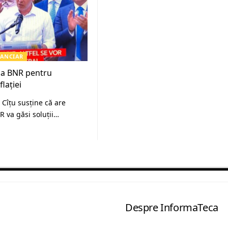
NANCIAR
 la BNR pentru
lației
 Cîţu susţine că are
R va găsi soluţii…
Despre InformaTeca