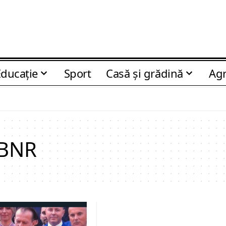
Educaţie
Sport
Casă şi grădină
Agr
 BNR