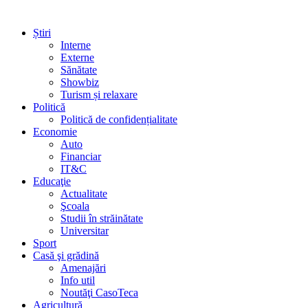
Știri
Interne
Externe
Sănătate
Showbiz
Turism și relaxare
Politică
Politică de confidențialitate
Economie
Auto
Financiar
IT&C
Educaţie
Actualitate
Şcoala
Studii în străinătate
Universitar
Sport
Casă şi grădină
Amenajări
Info util
Noutăţi CasoTeca
Agricultură