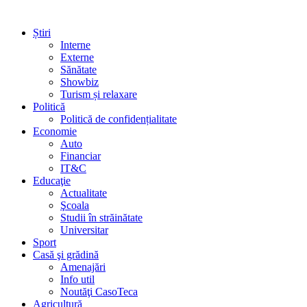
Știri
Interne
Externe
Sănătate
Showbiz
Turism și relaxare
Politică
Politică de confidențialitate
Economie
Auto
Financiar
IT&C
Educaţie
Actualitate
Şcoala
Studii în străinătate
Universitar
Sport
Casă şi grădină
Amenajări
Info util
Noutăţi CasoTeca
Agricultură