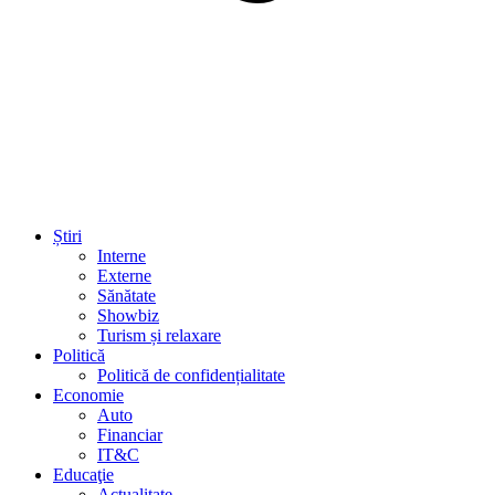
Știri
Interne
Externe
Sănătate
Showbiz
Turism și relaxare
Politică
Politică de confidențialitate
Economie
Auto
Financiar
IT&C
Educaţie
Actualitate