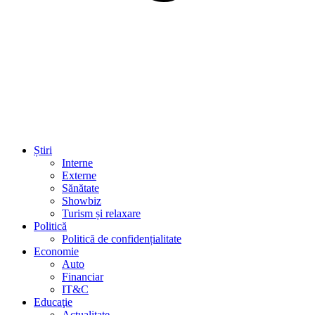
Știri
Interne
Externe
Sănătate
Showbiz
Turism și relaxare
Politică
Politică de confidențialitate
Economie
Auto
Financiar
IT&C
Educaţie
Actualitate