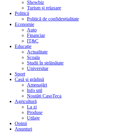
Showbiz
Turism și relaxare
Politică
Politică de confidențialitate
Economie
Auto
Financiar
IT&C
Educaţie
Actualitate
Şcoala
Studii în străinătate
Universitar
Sport
Casă şi grădină
Amenajări
Info util
Noutăţi CasoTeca
Agricultură
La zi
Produse
Utilaje
Opinii
Anunturi