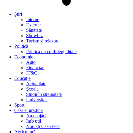
Știri
Interne
Externe
Sănătate
Showbiz
Turism și relaxare
Politică
Politică de confidențialitate
Economie
Auto
Financiar
IT&C
Educaţie
Actualitate
Şcoala
Studii în străinătate
Universitar
Sport
Casă şi grădină
Amenajări
Info util
Noutăţi CasoTeca
Agricultură