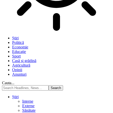
Știri
Politică
Economie
Educaţie
Sport
Casă şi grădină
Agricultură
Opinii
Anunturi
Cauta...
Știri
Interne
Externe
Sănătate