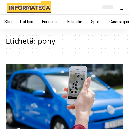
Știri
Politică
Economie
Educaţie
Sport
Casă şi gră
Etichetă:
pony