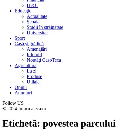
IT&C
Educaţie
Actualitate
Şcoala
Studii în străinătate
Universitar
Sport
Casă şi grădină
Amenajări
Info util
Noutăţi CasoTeca
Agricultură
La zi
Produse
Utilaje
Opinii
Anunturi
Follow US
© 2024 Informateca.ro
Etichetă:
povestea parcului