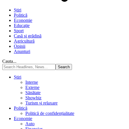
Știri
Politică
Economie
Educaţie
Sport
Casă şi grădină
Agricultură
Opinii
Anunturi
Cauta...
Știri
Interne
Externe
Sănătate
Showbiz
Turism și relaxare
Politică
Politică de confidențialitate
Economie
Auto
Financiar