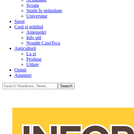
Şcoala
Studii în străinătate
Universitar
Sport
Casă şi grădină
Amenajări
Info util
Noutăţi CasoTeca
Agricultură
La zi
Produse
Utilaje
Opinii
Anunturi