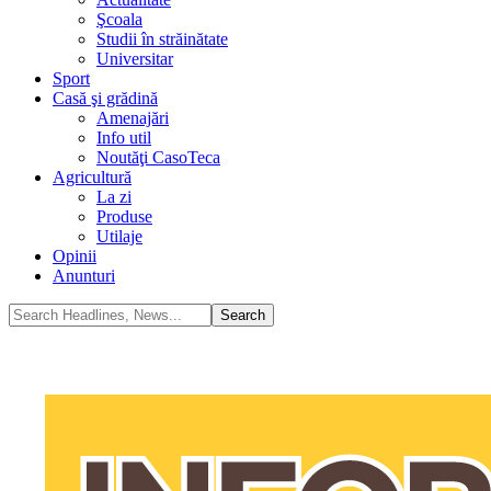
Şcoala
Studii în străinătate
Universitar
Sport
Casă şi grădină
Amenajări
Info util
Noutăţi CasoTeca
Agricultură
La zi
Produse
Utilaje
Opinii
Anunturi