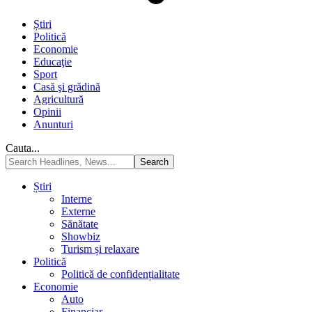
Știri
Politică
Economie
Educaţie
Sport
Casă şi grădină
Agricultură
Opinii
Anunturi
Cauta...
Știri
Interne
Externe
Sănătate
Showbiz
Turism și relaxare
Politică
Politică de confidențialitate
Economie
Auto
Financiar