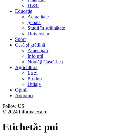
IT&C
Educaţie
Actualitate
Şcoala
Studii în străinătate
Universitar
Sport
Casă şi grădină
Amenajări
Info util
Noutăţi CasoTeca
Agricultură
La zi
Produse
Utilaje
Opinii
Anunturi
Follow US
© 2024 Informateca.ro
Etichetă:
pui