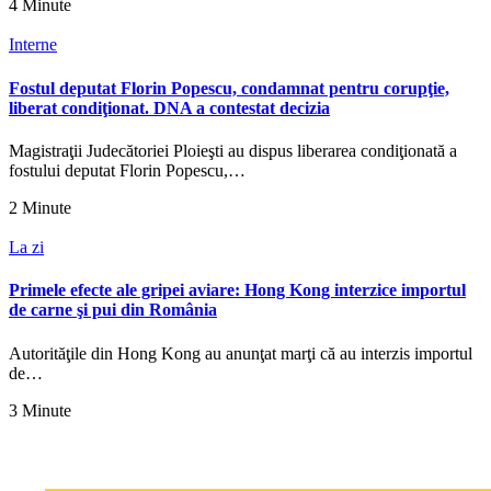
4 Minute
Interne
Fostul deputat Florin Popescu, condamnat pentru corupţie,
liberat condiţionat. DNA a contestat decizia
Magistraţii Judecătoriei Ploieşti au dispus liberarea condiţionată a
fostului deputat Florin Popescu,…
2 Minute
La zi
Primele efecte ale gripei aviare: Hong Kong interzice importul
de carne şi pui din România
Autorităţile din Hong Kong au anunţat marţi că au interzis importul
de…
3 Minute